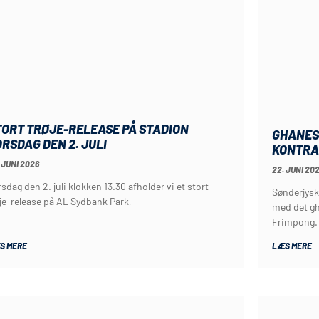
TORT TRØJE-RELEASE PÅ STADION
GHANES
RSDAG DEN 2. JULI
KONTRA
 JUNI 2026
22. JUNI 20
sdag den 2. juli klokken 13.30 afholder vi et stort
Sønderjysk
øje-release på AL Sydbank Park,
med det gh
Frimpong.
S MERE
LÆS MERE