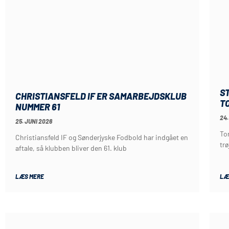
S
CHRISTIANSFELD IF ER SAMARBEJDSKLUB
TO
NUMMER 61
24.
25. JUNI 2026
Tor
Christiansfeld IF og Sønderjyske Fodbold har indgået en
tr
aftale, så klubben bliver den 61. klub
LÆS MERE
LÆ