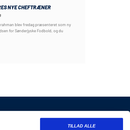
RES NYE CHEFTRÆNER
6
rahman blev fredag præsenteret som ny
dsen for Sønderjyske Fodbold, og du
INFORMATION
TILLAD ALLE
Billetter