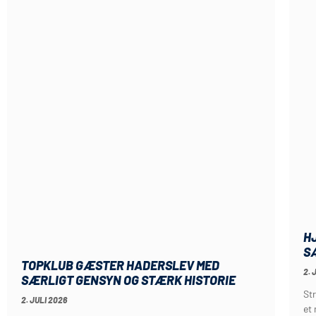
H
S
TOPKLUB GÆSTER HADERSLEV MED
2. 
SÆRLIGT GENSYN OG STÆRK HISTORIE
St
2. JULI 2026
et