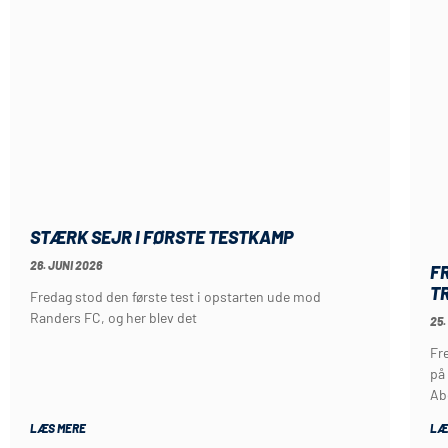
STÆRK SEJR I FØRSTE TESTKAMP
26. JUNI 2026
F
T
Fredag stod den første test i opstarten ude mod
Randers FC, og her blev det
25.
Fr
på
Ab
LÆS MERE
LÆ