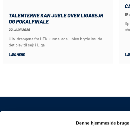
C
19.
TALENTERNE KAN JUBLE OVER LIGASEJR
OG POKALFINALE
Sp
ch
22. JUNI 2026
U14-drengene fra HFK kunne lade jublen bryde løs, da
det blev til sejr i Liga
LÆS MERE
LÆ
KONTAKT
Denne hjemmeside bruger
Sønderjyske Fodbold 