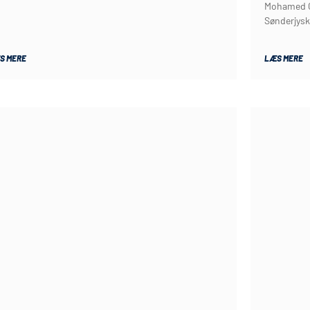
Mohamed Ch
Sønderjysk
S MERE
LÆS MERE