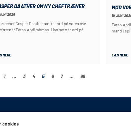
ASPER DAATHER OM NY CHEFTRÆNER
MØD VO
 JUNI 2026
19. JUNI 202
ortschef Casper Daather sætter ord på vores nye
Fatah Abdi
eftræner Fatah Abdirahman. Han sætter ord på
mand i spi
S MERE
LÆS MERE
1
…
3
4
5
6
7
…
99
GENERELT
 cookies
Kontakt
A/S