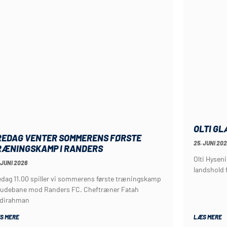
OLTI GL
REDAG VENTER SOMMERENS FØRSTE
25. JUNI 20
RÆNINGSKAMP I RANDERS
Olti Hysen
 JUNI 2026
landshold f
edag 11.00 spiller vi sommerens første træningskamp
 udebane mod Randers FC. Cheftræner Fatah
dirahman
S MERE
LÆS MERE