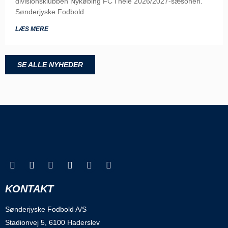
divisionsklubben Nykøbing FC i hele 2026/2027-sæsonen.
Sønderjyske Fodbold
LÆS MERE
SE ALLE NYHEDER
KONTAKT
Sønderjyske Fodbold A/S
Stadionvej 5, 6100 Haderslev