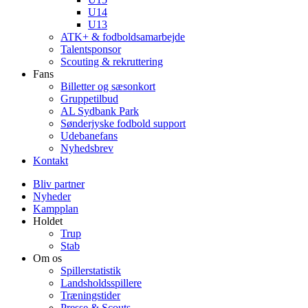
U14
U13
ATK+ & fodboldsamarbejde
Talentsponsor
Scouting & rekruttering
Fans
Billetter og sæsonkort
Gruppetilbud
AL Sydbank Park
Sønderjyske fodbold support
Udebanefans
Nyhedsbrev
Kontakt
Bliv partner
Nyheder
Kampplan
Holdet
Trup
Stab
Om os
Spillerstatistik
Landsholdsspillere
Træningstider
Presse & Scouts