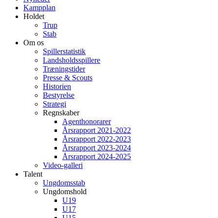
Kampplan
Holdet
Trup
Stab
Om os
Spillerstatistik
Landsholdsspillere
Træningstider
Presse & Scouts
Historien
Bestyrelse
Strategi
Regnskaber
Agenthonorarer
Årsrapport 2021-2022
Årsrapport 2022-2023
Årsrapport 2023-2024
Årsrapport 2024-2025
Video-galleri
Talent
Ungdomsstab
Ungdomshold
U19
U17
U15