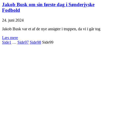
Jakob Busk om sin første dag i Sønderjyske
Fodbold
24. juni 2024
Jakob Busk var et af de nye ansigter i truppen, da vi i går tog
Læs mere
Side
1
…
Side
97
Side
98
Side
99