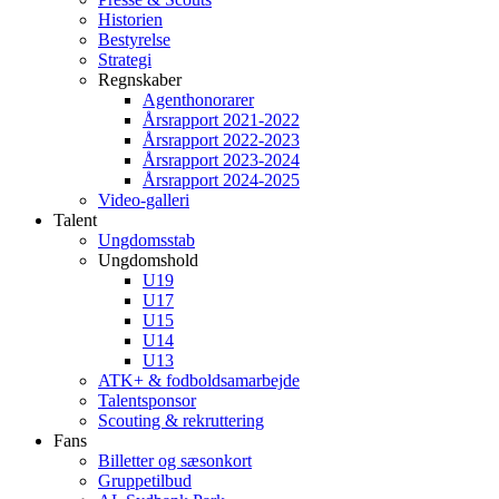
Historien
Bestyrelse
Strategi
Regnskaber
Agenthonorarer
Årsrapport 2021-2022
Årsrapport 2022-2023
Årsrapport 2023-2024
Årsrapport 2024-2025
Video-galleri
Talent
Ungdomsstab
Ungdomshold
U19
U17
U15
U14
U13
ATK+ & fodboldsamarbejde
Talentsponsor
Scouting & rekruttering
Fans
Billetter og sæsonkort
Gruppetilbud