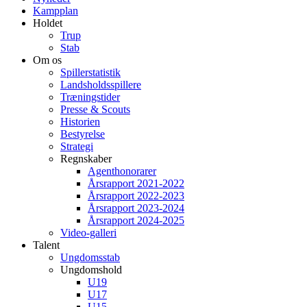
Kampplan
Holdet
Trup
Stab
Om os
Spillerstatistik
Landsholdsspillere
Træningstider
Presse & Scouts
Historien
Bestyrelse
Strategi
Regnskaber
Agenthonorarer
Årsrapport 2021-2022
Årsrapport 2022-2023
Årsrapport 2023-2024
Årsrapport 2024-2025
Video-galleri
Talent
Ungdomsstab
Ungdomshold
U19
U17
U15