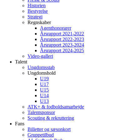
Historien
Bestyrelse
Strategi
Regnskaber
Agenthonorarer
Årsrapport 2021-2022
Årsrapport 2022-2023
Årsrapport 2023-2024
Årsrapport 2024-2025
Video-galleri
Talent
Ungdomsstab
Ungdomshold
U19
U17
U15
U14
U13
ATK+ & fodboldsamarbejde
Talentsponsor
Scouting & rekruttering
Fans
Billetter og sæsonkort
Gruppetilbud