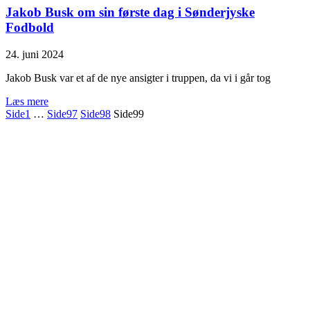
Jakob Busk om sin første dag i Sønderjyske
Fodbold
24. juni 2024
Jakob Busk var et af de nye ansigter i truppen, da vi i går tog
Læs mere
Side
1
…
Side
97
Side
98
Side
99