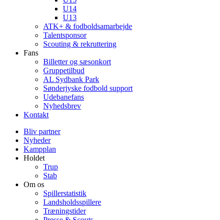
U14
U13
ATK+ & fodboldsamarbejde
Talentsponsor
Scouting & rekruttering
Fans
Billetter og sæsonkort
Gruppetilbud
AL Sydbank Park
Sønderjyske fodbold support
Udebanefans
Nyhedsbrev
Kontakt
Bliv partner
Nyheder
Kampplan
Holdet
Trup
Stab
Om os
Spillerstatistik
Landsholdsspillere
Træningstider
Presse & Scouts