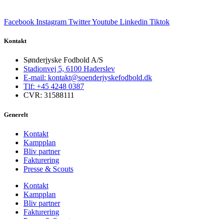
Facebook
Instagram
Twitter
Youtube
Linkedin
Tiktok
Kontakt
Sønderjyske Fodbold A/S
Stadionvej 5, 6100 Haderslev
E-mail: kontakt@soenderjyskefodbold.dk
Tlf: +45 4248 0387
CVR: 31588111
Generelt
Kontakt
Kampplan
Bliv partner
Fakturering
Presse & Scouts
Kontakt
Kampplan
Bliv partner
Fakturering