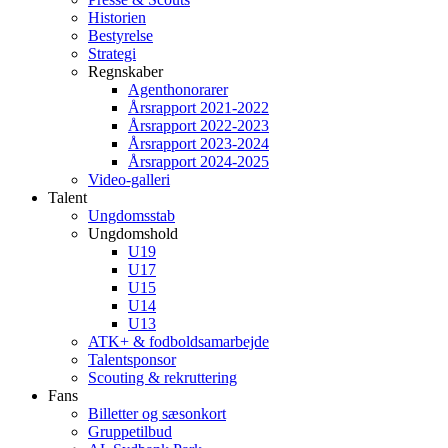
Historien
Bestyrelse
Strategi
Regnskaber
Agenthonorarer
Årsrapport 2021-2022
Årsrapport 2022-2023
Årsrapport 2023-2024
Årsrapport 2024-2025
Video-galleri
Talent
Ungdomsstab
Ungdomshold
U19
U17
U15
U14
U13
ATK+ & fodboldsamarbejde
Talentsponsor
Scouting & rekruttering
Fans
Billetter og sæsonkort
Gruppetilbud