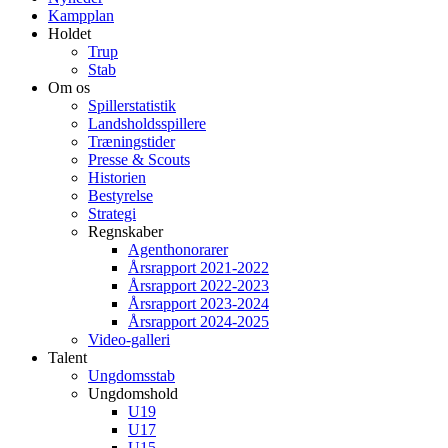
Kampplan
Holdet
Trup
Stab
Om os
Spillerstatistik
Landsholdsspillere
Træningstider
Presse & Scouts
Historien
Bestyrelse
Strategi
Regnskaber
Agenthonorarer
Årsrapport 2021-2022
Årsrapport 2022-2023
Årsrapport 2023-2024
Årsrapport 2024-2025
Video-galleri
Talent
Ungdomsstab
Ungdomshold
U19
U17
U15