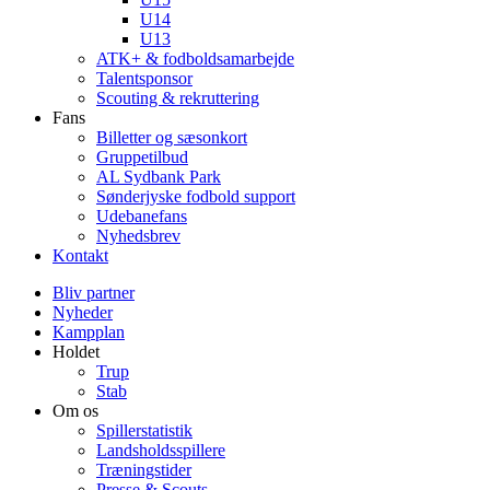
U14
U13
ATK+ & fodboldsamarbejde
Talentsponsor
Scouting & rekruttering
Fans
Billetter og sæsonkort
Gruppetilbud
AL Sydbank Park
Sønderjyske fodbold support
Udebanefans
Nyhedsbrev
Kontakt
Bliv partner
Nyheder
Kampplan
Holdet
Trup
Stab
Om os
Spillerstatistik
Landsholdsspillere
Træningstider
Presse & Scouts