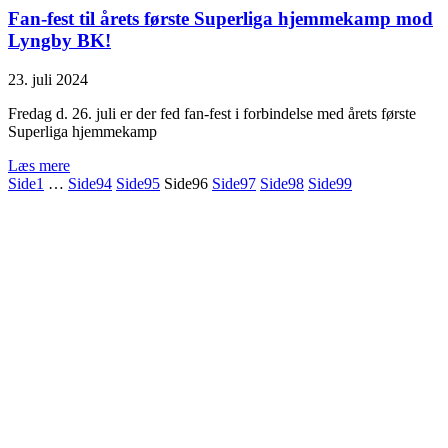
Fan-fest til årets første Superliga hjemmekamp mod
Lyngby BK!
23. juli 2024
Fredag d. 26. juli er der fed fan-fest i forbindelse med årets første
Superliga hjemmekamp
Læs mere
Side
1
…
Side
94
Side
95
Side
96
Side
97
Side
98
Side
99