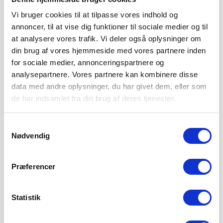
Vi bruger cookies til at tilpasse vores indhold og
annoncer, til at vise dig funktioner til sociale medier og til
at analysere vores trafik. Vi deler også oplysninger om
din brug af vores hjemmeside med vores partnere inden
for sociale medier, annonceringspartnere og
analysepartnere. Vores partnere kan kombinere disse
data med andre oplysninger, du har givet dem, eller som
de har indsamlet fra din brug af deres tjenester.
ENDNU TO KAMPE ER FASTLAGT: TO
Samtykkevalg
STORE SØNDAGSSLAG VENTER
Nødvendig
5. AUGUST 2026
Kampene i runde 8 og 9 i 3F Superliga er nu programsat.
Præferencer
Der venter søndagskampe
LÆS MERE
Statistik