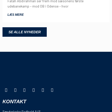
Fatah Abdirahman ser frem mod sæsonens første
udebanekamp – mod OB i Odense – hvor
LÆS MERE
SE ALLE NYHEDER
KONTAKT
Sønderjyske Fodbold A/S