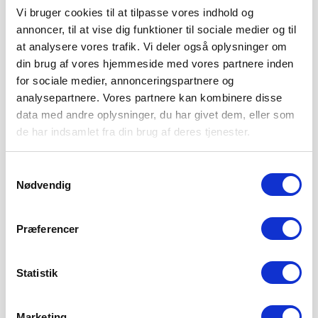
Vi bruger cookies til at tilpasse vores indhold og
annoncer, til at vise dig funktioner til sociale medier og til
at analysere vores trafik. Vi deler også oplysninger om
din brug af vores hjemmeside med vores partnere inden
for sociale medier, annonceringspartnere og
analysepartnere. Vores partnere kan kombinere disse
data med andre oplysninger, du har givet dem, eller som
de har indsamlet fra din brug af deres tjenester.
SØNDERJYSKE FODBOLD HENTER
TOPSCORER I ESTLAND
Samtykkevalg
Nødvendig
4. AUGUST 2026
Sønderjyske Fodbold henter den gambiske angriber Bubacarr
Tambedou, der er topscorer i den estiske liga.
Præferencer
LÆS MERE
Statistik
Marketing