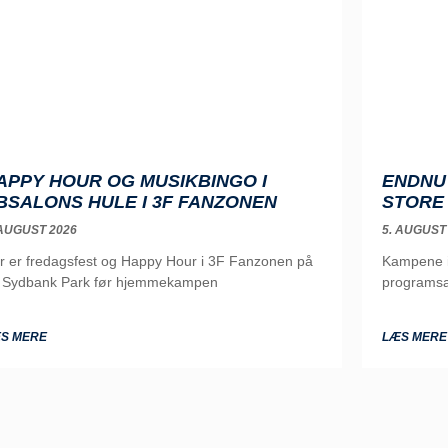
APPY HOUR OG MUSIKBINGO I
ENDNU 
BSALONS HULE I 3F FANZONEN
STORE
 AUGUST 2026
5. AUGUST
r er fredagsfest og Happy Hour i 3F Fanzonen på
Kampene i 
 Sydbank Park før hjemmekampen
programsa
S MERE
LÆS MERE