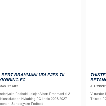
LBERT RRAHMANI UDLEJES TIL
THISTE
YKØBING FC
BETAN
 AUGUST 2026
6. AUGUST
nderjyske Fodbold udlejer Albert Rrahmani til 2.
Vi træder 
visionsklubben Nykøbing FC i hele 2026/2027-
Thisted FC
sonen. Sønderjyske Fodbold