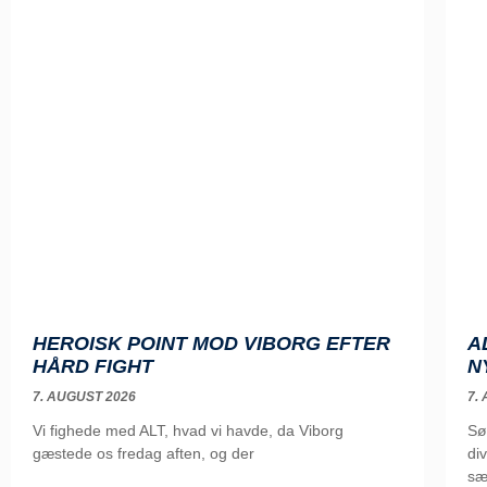
HEROISK POINT MOD VIBORG EFTER
A
HÅRD FIGHT
N
7. AUGUST 2026
7.
Vi fighede med ALT, hvad vi havde, da Viborg
Sø
gæstede os fredag aften, og der
di
sæ