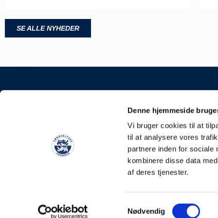
SE ALLE NYHEDER
KONTAKT
Denne hjemmeside bruger
Sønderjyske Fodbold
Vi bruger cookies til at til
Stadionvej 5, 6100 H
til at analysere vores tra
E-mail: kontakt@soen
partnere inden for sociale
Tlf: +45 4248 0387
kombinere disse data med a
CVR: 31588111
af deres tjenester.
Samtykkevalg
Nødvendig