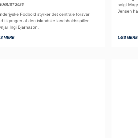
solgt Magn
 AUGUST 2026
Jensen ha
nderjyske Fodbold styrker det centrale forsvar
d tilgangen af den islandske landsholdsspiller
ynjar Ingi Bjarnason,
S MERE
LÆS MERE