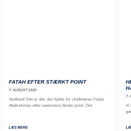
FATAH EFTER STÆRKT POINT
H
H
7. AUGUST 2026
7.
Stolthed! Det er det, der fylder for cheftræner Fatah
Abdirahman efter sæsonens første point. Det
Vi
gæ
LÆS MERE
LÆ