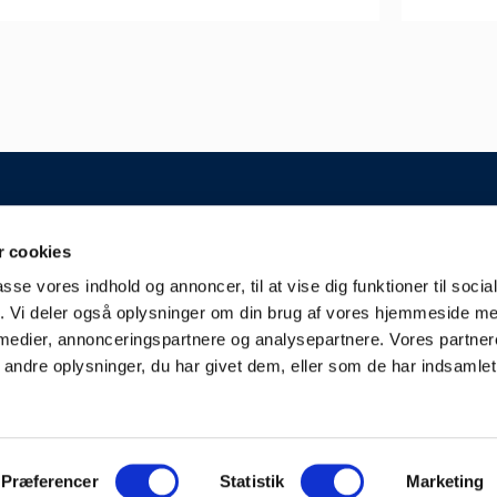
GENERELT
 cookies
 A/S
Kontakt
passe vores indhold og annoncer, til at vise dig funktioner til soci
Kampplan
aderslev
fik. Vi deler også oplysninger om din brug af vores hjemmeside m
Bliv partner
derjyskefodbold.dk
 medier, annonceringspartnere og analysepartnere. Vores partne
Fakturering
ndre oplysninger, du har givet dem, eller som de har indsamlet 
Presse & Scouts
Præferencer
Statistik
Marketing
© 2024 Sønderjyske fodbold