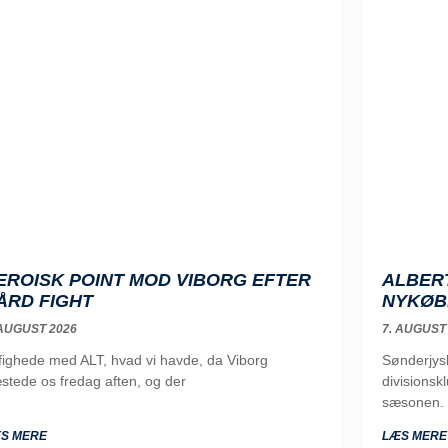
EROISK POINT MOD VIBORG EFTER
ALBERT
ÅRD FIGHT
NYKØB
 AUGUST 2026
7. AUGUST
 fighede med ALT, hvad vi havde, da Viborg
Sønderjysk
stede os fredag aften, og der
divisions
sæsonen. 
S MERE
LÆS MERE