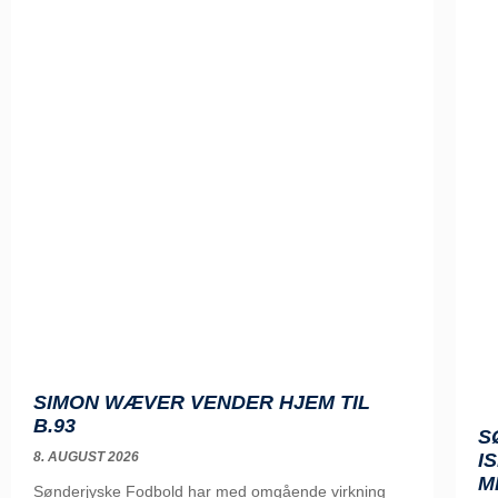
SIMON WÆVER VENDER HJEM TIL
B.93
S
8. AUGUST 2026
I
M
Sønderjyske Fodbold har med omgående virkning