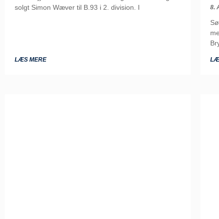
solgt Simon Wæver til B.93 i 2. division. I
8.
Sø
me
Br
LÆS MERE
LÆ