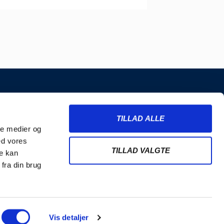
INFORMATION
TILLAD ALLE
Billetter
ale medier og
Merchandise
ed vores
Nyhedsbrev
TILLAD VALGTE
re kan
Handelsbetingelser
fra din brug
Cookie- og privatlivspolitik
Vis detaljer