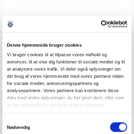
SØNDERJYSKE FODBOLD HENTER
ISLANDSK LANDSHOLDSSPILLER TIL
Denne hjemmeside bruger cookies
MIDTERFORSVARET
Vi bruger cookies til at tilpasse vores indhold og
8. AUGUST 2026
annoncer, til at vise dig funktioner til sociale medier og til
at analysere vores trafik. Vi deler også oplysninger om
Sønderjyske Fodbold styrker det centrale forsvar med
tilgangen af den islandske landsholdsspiller Brynjar Ingi
din brug af vores hjemmeside med vores partnere inden
Bjarnason,
for sociale medier, annonceringspartnere og
analysepartnere. Vores partnere kan kombinere disse
LÆS MERE
data med andre oplysninger, du har givet dem, eller som
de har indsamlet fra din brug af deres tjenester.
Samtykkevalg
Nødvendig