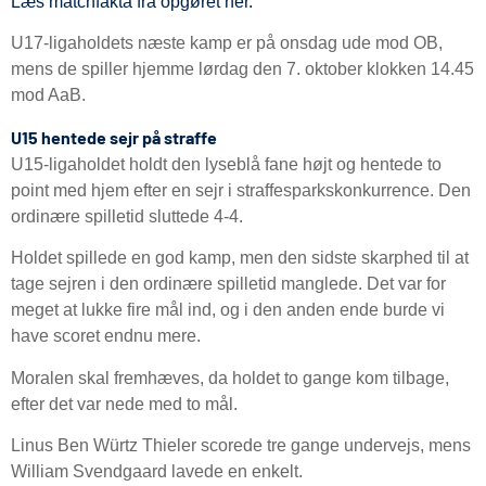
Læs matchfakta fra opgøret her.
U17-ligaholdets næste kamp er på onsdag ude mod OB,
mens de spiller hjemme lørdag den 7. oktober klokken 14.45
mod AaB.
U15 hentede sejr på straffe
U15-ligaholdet holdt den lyseblå fane højt og hentede to
point med hjem efter en sejr i straffesparkskonkurrence. Den
ordinære spilletid sluttede 4-4.
Holdet spillede en god kamp, men den sidste skarphed til at
tage sejren i den ordinære spilletid manglede. Det var for
meget at lukke fire mål ind, og i den anden ende burde vi
have scoret endnu mere.
Moralen skal fremhæves, da holdet to gange kom tilbage,
efter det var nede med to mål.
Linus Ben Würtz Thieler scorede tre gange undervejs, mens
William Svendgaard lavede en enkelt.