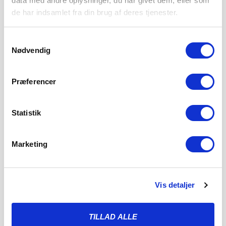
data med andre oplysninger, du har givet dem, eller som
LANDSHOLDSSPILLER TIL MIDTERFORSVARET
de har indsamlet fra din brug af deres tjenester.
8. AUGUST 2026
Sønderjyske Fodbold styrker det centrale forsvar med
Samtykkevalg
tilgangen af den islandske landsholdsspiller Brynjar Ingi
Nødvendig
Bjarnason,
LÆS MERE
Præferencer
Statistik
Marketing
Vis detaljer
TILLAD ALLE