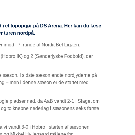
d i et topopgør på DS Arena. Her kan du læse
er turen nordpå.
er imod i 7. runde af NordicBet Ligaen.
4 (Hobro IK) og 2 (Sønderjyske Fodbold), der
ne sæson. I sidste sæson endte nordjyderne på
ing – men i denne sæson er de startet med
ogle pladser ned, da AaB vandt 2-1 i Slaget om
re og to knebne nederlag i sæsonens seks første
 vi vandt 3-0 i Hobro i starten af sæsonen
 og Mikkel Hyllegaard målene for.