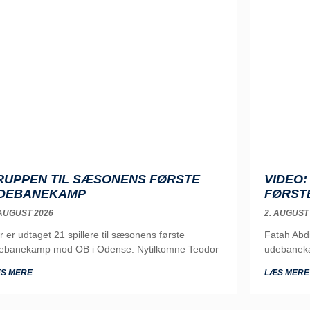
RUPPEN TIL SÆSONENS FØRSTE
VIDEO
DEBANEKAMP
FØRST
 AUGUST 2026
2. AUGUST
r er udtaget 21 spillere til sæsonens første
Fatah Abd
ebanekamp mod OB i Odense. Nytilkomne Teodor
udebaneka
S MERE
LÆS MERE