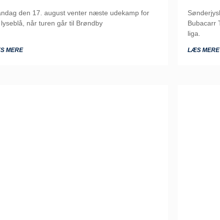
ndag den 17. august venter næste udekamp for
Sønderjys
 lyseblå, når turen går til Brøndby
Bubacarr T
liga.
S MERE
LÆS MERE