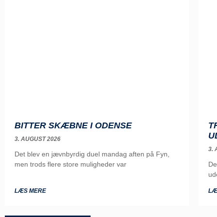
T
BITTER SKÆBNE I ODENSE
U
3. AUGUST 2026
3.
Det blev en jævnbyrdig duel mandag aften på Fyn,
De
men trods flere store muligheder var
ud
LÆS MERE
LÆ