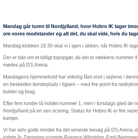
Mandag går turen til Nordjylland, hvor Hobro IK tager imo
om vores modstander og alt det, du skal vide, hvis du tag
Mandag klokken 18.30 skal vi i igen i aktion, når Hobro IK tag
Der er tale om et tidligt topopgør, da det er rækkens nummer 
mødes på DS Arena.
Mandagens hjemmehold har virkelig fået vind i sejlene i den
en beskeden tiendeplads i ligaen – med fire point fra nedrykn
bulder og brag.
Efter fem runder lå holdet nummer 1, men i torsdags gled de n
Nordjylland på en sen scoring. Status for Hobro IK er fire sej
kampe.
Vi har selv gode minder fra det seneste besøg på DS Arena, da
sidste år. Dengang scorede Rasmus Wikström, Emil Berggreen