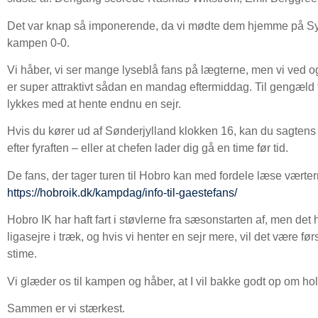
Det var knap så imponerende, da vi mødte dem hjemme på Sy
kampen 0-0.
Vi håber, vi ser mange lyseblå fans på lægterne, men vi ved o
er super attraktivt sådan en mandag eftermiddag. Til gengæld f
lykkes med at hente endnu en sejr.
Hvis du kører ud af Sønderjylland klokken 16, kan du sagtens nå
efter fyraften – eller at chefen lader dig gå en time før tid.
De fans, der tager turen til Hobro kan med fordele læse værte
https://hobroik.dk/kampdag/info-til-gaestefans/
Hobro IK har haft fart i støvlerne fra sæsonstarten af, men det
ligasejre i træk, og hvis vi henter en sejr mere, vil det være fø
stime.
Vi glæder os til kampen og håber, at I vil bakke godt op om hol
Sammen er vi stærkest.