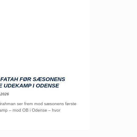
: FATAH FØR SÆSONENS
E UDEKAMP I ODENSE
 2026
irahman ser frem mod sæsonens første
mp – mod OB i Odense – hvor