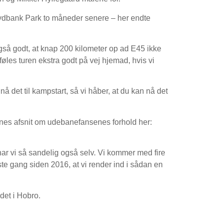
dbank Park to måneder senere – her endte
gså godt, at knap 200 kilometer op ad E45 ikke
øles turen ekstra godt på vej hjemad, hvis vi
 det til kampstart, så vi håber, at du kan nå det
rnes afsnit om udebanefansenes forhold her:
 har vi så sandelig også selv. Vi kommer med fire
rste gang siden 2016, at vi render ind i sådan en
det i Hobro.