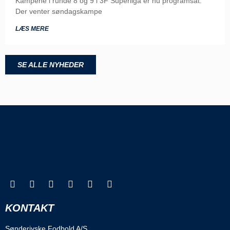
Kampene i runde 8 og 9 i 3F Superliga er nu programsat.
Der venter søndagskampe
LÆS MERE
SE ALLE NYHEDER
KONTAKT
Sønderjyske Fodbold A/S