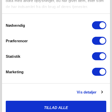
data med andre oplysninger, du har givet dem, eller som
de har indsamlet fra din brug af deres tjenester.
Samtykkevalg
Nødvendig
Præferencer
Statistik
Marketing
SØNDERJYSKE FODBOLD SÆLGER
Vis detaljer
MAGNUS JENSEN TIL FCM
8. AUGUST 2026
TILLAD ALLE
Sønderjyske Fodbold har med omgående virkning solgt