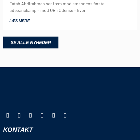
Fatah Abdirahman ser frem mod sæsonens første
udebanekamp – mod OB i Odense – hvor
LÆS MERE
SE ALLE NYHEDER
KONTAKT