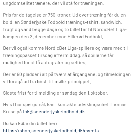
ungdomselitetrænere, der vil stå for træningen.
Pris for deltagelse er 750 kroner. Ud over træning får du en
bold, en Sønderjyske Fodbold trænings-tshirt, sandwich,
frugt og vand begge dage og to billetter til NordicBet Liga-
kampen den 2. december mod Hillerød Fodbold.
Der vil også komme NordicBet Liga-spillere og være med til
træningspasset tirsdag eftermiddag, så spillerne får
mulighed for at få autografer og selfies.
Der er 80 pladser i alt på tværs af årgangene, og tilmeldingen
vil foregå ud fra først-til-mølle-princippet.
Sidste frist for tilmelding er søndag den 1.oktober.
Hvis I har spørgsmål, kan I kontakte udviklingschef Thomas
Kruse på
thk@soenderjyskefodbold.dk
Du kan købe din billet her:
https://shop.soenderjyskefodbold.dk/events