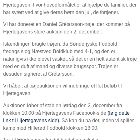
Hjertegaven, hvor hovedformålet er at hjælpe de familier, der
har svært ved at give deres børn den jul, de fortjener.
Vi har doneret en Daniel Grétarsson-trøje, der kommer på
Hjertegavens store auktion den 2. december.
Islændingen brugte trøjen, da Sønderjyske Fodbold i
fredags slog Næstved Boldklub med 4-1, og den er
naturligvis ikke blevet vasket, så det er en helt autentisk trøje
med en duft af mand og diverse brugsspor. Trøjen er
desuden signeret af Grétarsson.
Vi håber, at trøjeauktionen vil indbringe et flot beløb til
Hjertegaven.
Auktionen løber af stablen lørdag den 2. december fra
klokken 10.00 på Hjertegavens Facebook-side
(følg dette
link til Hjertegavens side)
. Så kan du nå det, inden vi spiller
kamp mod Hillerød Fodbold klokken 13.00.
Tak til Hjertegaven for det hjertelige initiativ.