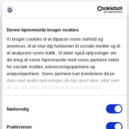
Denne hjemmeside bruger cookies
Vi bruger cookies til at tilpasse vores indhold og
annoncer, til at vise dig funktioner til sociale medier og til
at analysere vores trafik. Vi deler også oplysninger om
din brug af vores hjemmeside med vores partnere inden
for sociale medier, annonceringspartnere og
analysepartnere. Vores partnere kan kombinere disse
data med andre oplysninger, du har givet dem, eller som
de har indsamlet fra din brug af deres tjenester.
Samtykkevalg
Nødvendig
THISTED FC VENTER I 2. RUNDE AF
Præferencer