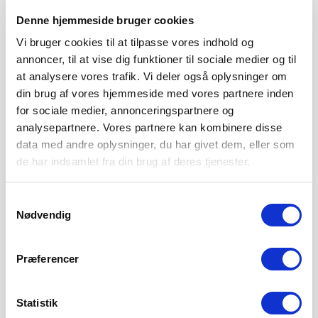
Denne hjemmeside bruger cookies
Vi bruger cookies til at tilpasse vores indhold og
annoncer, til at vise dig funktioner til sociale medier og til
at analysere vores trafik. Vi deler også oplysninger om
din brug af vores hjemmeside med vores partnere inden
for sociale medier, annonceringspartnere og
analysepartnere. Vores partnere kan kombinere disse
data med andre oplysninger, du har givet dem, eller som
de har indsamlet fra din brug af deres tjenester.
THISTED FC VENTER I 2. RUNDE AF BETANO
Samtykkevalg
POKALEN
Nødvendig
6. AUGUST 2026
Vi træder ind i 2. runde af Betano Pokalen, hvor Thisted FC
Præferencer
fra 2. division
LÆS MERE
Statistik