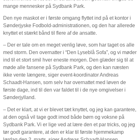
mange mennesker på Sydbank Park.
Den nye maskot er i første omgang flyttet ind på et kontor i
Sønderjyske Fodbold-administrationen, og den har allerede
knyttet et stærkt bånd til flere af de ansatte.
– Der er tale om en meget venlig løve, som har taget os alle
med storm. Den overnatter i “Den Lyseblå Sofa”, og vi møder
ind til et stort smil hver eneste morgen. Den glæder sig til at
møde alle fansene på Sydbank Park, og den kan næsten
ikke vente længere, siger event-koordinator Andreas
Schaadt-Hansen, som selv har overnattet med løven de
første dage, ind til den var faldet til i de nye omgivelser i
Sønderjylland.
– Det er klart, at vi er blevet tæt knyttet, og jeg kan garantere,
at den også vil tage godt imod både børn og voksne på
Sydbank Park. Vi er lige ved at lære den et par tricks, og jeg
tør godt garantere, at den er klar til første hjemmekamp
lørdag den 2. marts, siger Andreas Schaadt-Hansen.