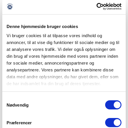
ALBERT RRAHMANI UDLEJES TIL NYKØBING FC
7. AUGUST 2026
Denne hjemmeside bruger cookies
Sønderjyske Fodbold udlejer Albert Rrahmani til 2.
Vi bruger cookies til at tilpasse vores indhold og
divisionsklubben Nykøbing FC i hele 2026/2027-sæsonen.
annoncer, til at vise dig funktioner til sociale medier og til
Sønderjyske Fodbold
at analysere vores trafik. Vi deler også oplysninger om
LÆS MERE
din brug af vores hjemmeside med vores partnere inden
for sociale medier, annonceringspartnere og
analysepartnere. Vores partnere kan kombinere disse
data med andre oplysninger, du har givet dem, eller som
de har indsamlet fra din brug af deres tjenester.
Samtykkevalg
Nødvendig
Præferencer