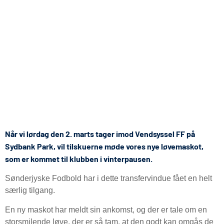
Når vi lørdag den 2. marts tager imod Vendsyssel FF på
Sydbank Park, vil tilskuerne møde vores nye løvemaskot,
som er kommet til klubben i vinterpausen.
Sønderjyske Fodbold har i dette transfervindue fået en helt
særlig tilgang.
En ny maskot har meldt sin ankomst, og der er tale om en
storsmilende løve, der er så tam, at den godt kan omgås de