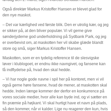
Også direktør Markus Kristoffer Hansen er blevet glad for
den nye maskot.
– Det var kærlighed ved første blik. Den er utrolig kær, og jeg
er sikker på, at den bliver populær. Vi vil gerne give
sønderjyderne god underholdning på Sydbank Park, og jeg
er overbevist om, at maskotten her vil skabe glæde blandt
store og små, siger Markus Kristoffer Hansen.
Maskotten, som er en tydelig reference til de slesvigske
løver i klublogoet, er endnu ikke navngivet, og fansene kan
få indflydelse på, hvad den skal hedde.
– Vi har nogle gode navne i spil her på kontoret, men vi vil
også gerne høre fansene, hvad de mener, at maskotten skal
hedde. Inden længe kommer der derfor en konkurrence på
vores sociale medier, hvor alle kan byde ind, og vi sætter en
fin præmie på højkant. Vi skal hurtigt have et navn på plads,
så den kommer, når vi kalder. Lige nu reagerer den kun, hvis