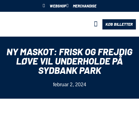
WEBSHOP
MERCHANDISE
KØB BILLETTER
BLIV PARTNER
NY MASKOT: FRISK OG FREJDIG
LØVE VIL UNDERHOLDE PÅ
SYDBANK PARK
februar 2, 2024