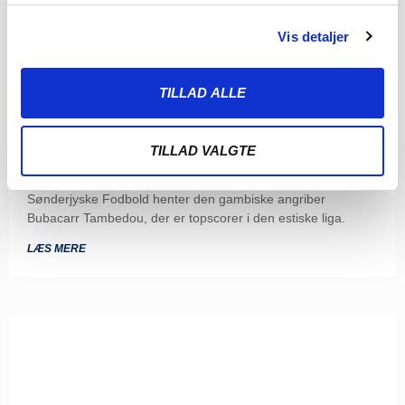
Vis detaljer
TILLAD ALLE
SØNDERJYSKE FODBOLD HENTER
TOPSCORER I ESTLAND
TILLAD VALGTE
4. AUGUST 2026
Sønderjyske Fodbold henter den gambiske angriber
Bubacarr Tambedou, der er topscorer i den estiske liga.
LÆS MERE