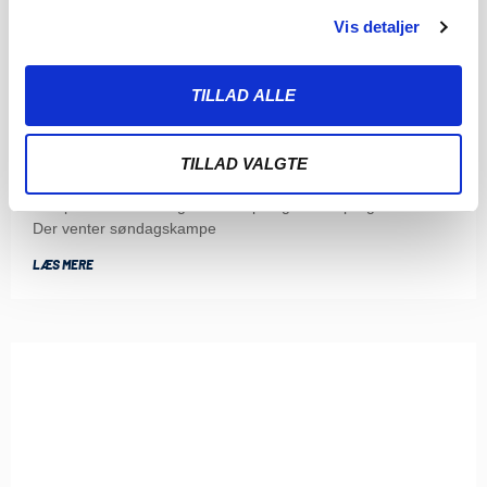
Vis detaljer
TILLAD ALLE
ENDNU TO KAMPE ER FASTLAGT: TO STORE
SØNDAGSSLAG VENTER
TILLAD VALGTE
5. AUGUST 2026
Kampene i runde 8 og 9 i 3F Superliga er nu programsat.
Der venter søndagskampe
LÆS MERE