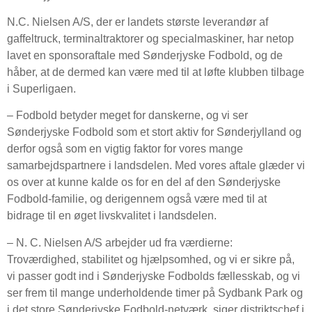
N.C. Nielsen A/S, der er landets største leverandør af
gaffeltruck, terminaltraktorer og specialmaskiner, har netop
lavet en sponsoraftale med Sønderjyske Fodbold, og de
håber, at de dermed kan være med til at løfte klubben tilbage
i Superligaen.
– Fodbold betyder meget for danskerne, og vi ser
Sønderjyske Fodbold som et stort aktiv for Sønderjylland og
derfor også som en vigtig faktor for vores mange
samarbejdspartnere i landsdelen. Med vores aftale glæder vi
os over at kunne kalde os for en del af den Sønderjyske
Fodbold-familie, og derigennem også være med til at
bidrage til en øget livskvalitet i landsdelen.
– N. C. Nielsen A/S arbejder ud fra værdierne:
Troværdighed, stabilitet og hjælpsomhed, og vi er sikre på,
vi passer godt ind i Sønderjyske Fodbolds fællesskab, og vi
ser frem til mange underholdende timer på Sydbank Park og
i det store Sønderjyske Fodbold-netværk, siger distriktschef i