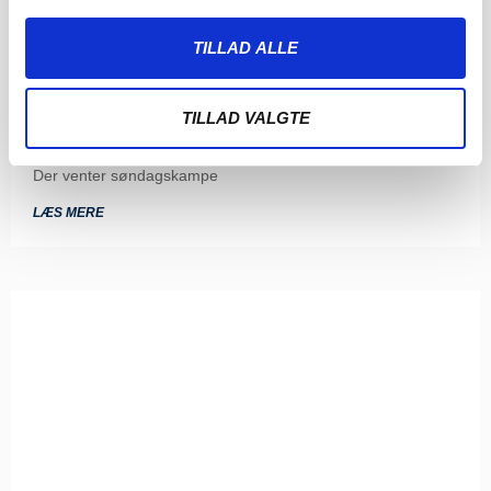
TILLAD ALLE
ENDNU TO KAMPE ER FASTLAGT: TO
STORE SØNDAGSSLAG VENTER
TILLAD VALGTE
5. AUGUST 2026
Kampene i runde 8 og 9 i 3F Superliga er nu programsat.
Der venter søndagskampe
LÆS MERE