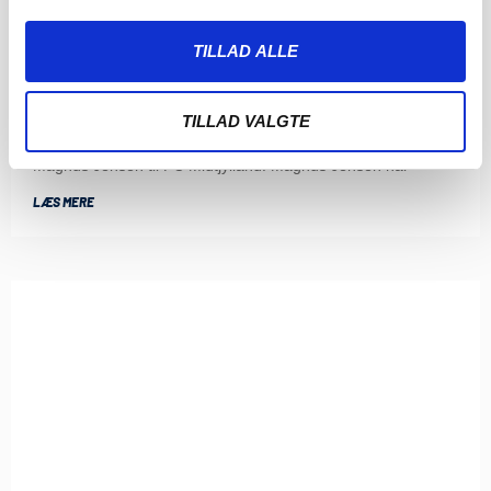
TILLAD ALLE
SØNDERJYSKE FODBOLD SÆLGER MAGNUS
JENSEN TIL FCM
8. AUGUST 2026
TILLAD VALGTE
Sønderjyske Fodbold har med omgående virkning solgt
Magnus Jensen til FC Midtjylland. Magnus Jensen har
LÆS MERE