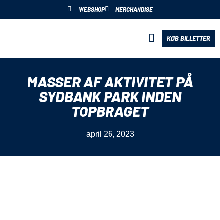
WEBSHOP
MERCHANDISE
KØB BILLETTER
BLIV PARTNER
MASSER AF AKTIVITET PÅ
SYDBANK PARK INDEN
TOPBRAGET
april 26, 2023