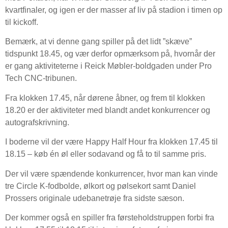
kvartfinaler, og igen er der masser af liv på stadion i timen op
til kickoff.
Bemærk, at vi denne gang spiller på det lidt ”skæve”
tidspunkt 18.45, og vær derfor opmærksom på, hvornår der
er gang aktiviteterne i Reick Møbler-boldgaden under Pro
Tech CNC-tribunen.
Fra klokken 17.45, når dørene åbner, og frem til klokken
18.20 er der aktiviteter med blandt andet konkurrencer og
autografskrivning.
I boderne vil der være Happy Half Hour fra klokken 17.45 til
18.15 – køb én øl eller sodavand og få to til samme pris.
Der vil være spændende konkurrencer, hvor man kan vinde
tre Circle K-fodbolde, ølkort og pølsekort samt Daniel
Prossers originale udebanetrøje fra sidste sæson.
Der kommer også en spiller fra førsteholdstruppen forbi fra