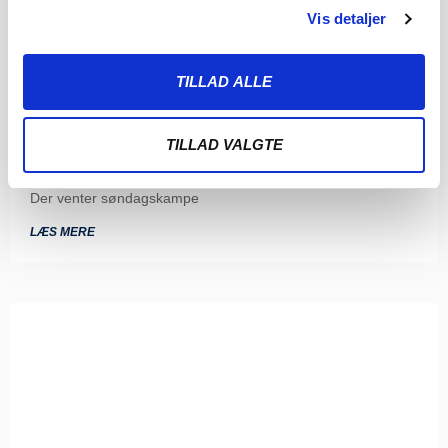
Vis detaljer
TILLAD ALLE
ENDNU TO KAMPE ER FASTLAGT: TO
STORE SØNDAGSSLAG VENTER
TILLAD VALGTE
5. AUGUST 2026
Kampene i runde 8 og 9 i 3F Superliga er nu programsat.
Der venter søndagskampe
LÆS MERE