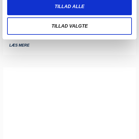
SØNDERJYSKE FODBOLD HENTER
TILLAD ALLE
TOPSCORER I ESTLAND
4. AUGUST 2026
TILLAD VALGTE
Sønderjyske Fodbold henter den gambiske angriber
Bubacarr Tambedou, der er topscorer i den estiske liga.
LÆS MERE