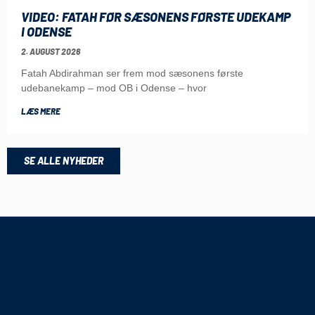
VIDEO: FATAH FØR SÆSONENS FØRSTE UDEKAMP
I ODENSE
2. AUGUST 2026
Fatah Abdirahman ser frem mod sæsonens første
udebanekamp – mod OB i Odense – hvor
LÆS MERE
SE ALLE NYHEDER