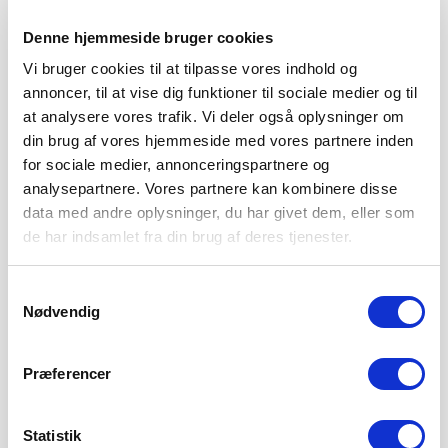
Denne hjemmeside bruger cookies
Vi bruger cookies til at tilpasse vores indhold og
annoncer, til at vise dig funktioner til sociale medier og til
at analysere vores trafik. Vi deler også oplysninger om
din brug af vores hjemmeside med vores partnere inden
for sociale medier, annonceringspartnere og
analysepartnere. Vores partnere kan kombinere disse
data med andre oplysninger, du har givet dem, eller som
de har indsamlet fra din brug af deres tjenester.
Samtykkevalg
Nødvendig
SØNDERJYSKE FODBOLD HENTER TOPSCORER I
ESTLAND
Præferencer
4. AUGUST 2026
Sønderjyske Fodbold henter den gambiske angriber
Statistik
Bubacarr Tambedou, der er topscorer i den estiske liga.