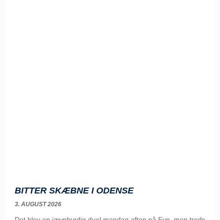
BITTER SKÆBNE I ODENSE
3. AUGUST 2026
Det blev en jævnbyrdig duel mandag aften på Fyn, men trods