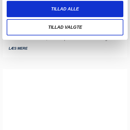
TILLAD ALLE
SØNDERJYSKE FODBOLD HENTER
TOPSCORER I ESTLAND
4. AUGUST 2026
TILLAD VALGTE
Sønderjyske Fodbold henter den gambiske angriber
Bubacarr Tambedou, der er topscorer i den estiske liga.
LÆS MERE