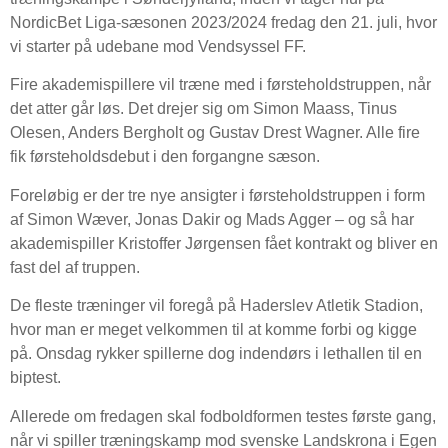
NordicBet Liga-sæsonen 2023/2024 fredag den 21. juli, hvor
vi starter på udebane mod Vendsyssel FF.
Fire akademispillere vil træne med i førsteholdstruppen, når
det atter går løs. Det drejer sig om Simon Maass, Tinus
Olesen, Anders Bergholt og Gustav Drest Wagner. Alle fire
fik førsteholdsdebut i den forgangne sæson.
Foreløbig er der tre nye ansigter i førsteholdstruppen i form
af Simon Wæver, Jonas Dakir og Mads Agger – og så har
akademispiller Kristoffer Jørgensen fået kontrakt og bliver en
fast del af truppen.
De fleste træninger vil foregå på Haderslev Atletik Stadion,
hvor man er meget velkommen til at komme forbi og kigge
på. Onsdag rykker spillerne dog indendørs i lethallen til en
biptest.
Allerede om fredagen skal fodboldformen testes første gang,
når vi spiller træningskamp mod svenske Landskrona i Egen