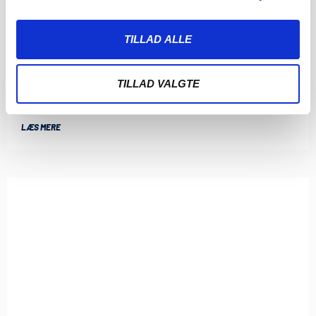
TILLAD ALLE
FATAH EFTER STÆRKT POINT
7. AUGUST 2026
TILLAD VALGTE
Stolthed! Det er det, der fylder for cheftræner Fatah
Abdirahman efter sæsonens første point. Det
LÆS MERE