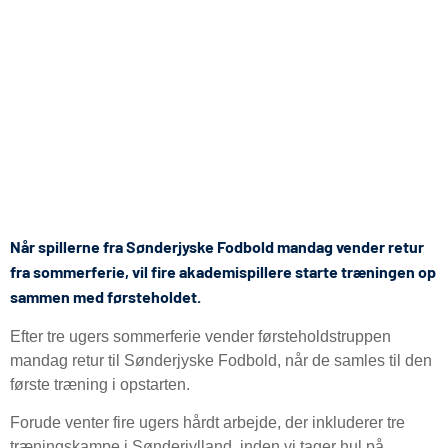
Når spillerne fra Sønderjyske Fodbold mandag vender retur
fra sommerferie, vil fire akademispillere starte træningen op
sammen med førsteholdet.
Efter tre ugers sommerferie vender førsteholdstruppen
mandag retur til Sønderjyske Fodbold, når de samles til den
første træning i opstarten.
Forude venter fire ugers hårdt arbejde, der inkluderer tre
træningskampe i Sønderjylland, inden vi tager hul på