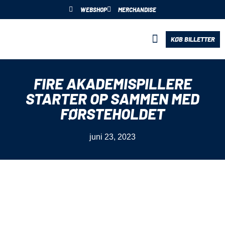
WEBSHOP
MERCHANDISE
KØB BILLETTER
BLIV PARTNER
FIRE AKADEMISPILLERE
STARTER OP SAMMEN MED
FØRSTEHOLDET
juni 23, 2023