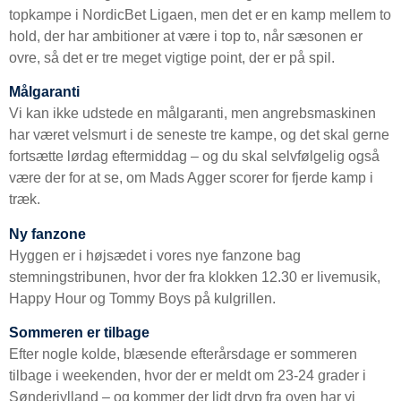
topkampe i NordicBet Ligaen, men det er en kamp mellem to
hold, der har ambitioner at være i top to, når sæsonen er
ovre, så det er tre meget vigtige point, der er på spil.
Målgaranti
Vi kan ikke udstede en målgaranti, men angrebsmaskinen
har været velsmurt i de seneste tre kampe, og det skal gerne
fortsætte lørdag eftermiddag – og du skal selvfølgelig også
være der for at se, om Mads Agger scorer for fjerde kamp i
træk.
Ny fanzone
Hyggen er i højsædet i vores nye fanzone bag
stemningstribunen, hvor der fra klokken 12.30 er livemusik,
Happy Hour og Tommy Boys på kulgrillen.
Sommeren er tilbage
Efter nogle kolde, blæsende efterårsdage er sommeren
tilbage i weekenden, hvor der er meldt om 23-24 grader i
Sønderjylland – og kommer der lidt dryp fra oven har vi