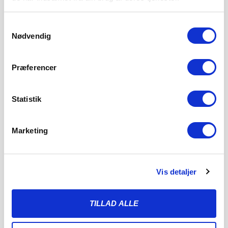
Samtykkevalg
Nødvendig
Præferencer
Statistik
Marketing
HAPPY HOUR OG MUSIKBINGO I
ABSALONS HULE I 3F FANZONEN
Vis detaljer
5. AUGUST 2026
Der er fredagsfest og Happy Hour i 3F Fanzonen på AL
TILLAD ALLE
Sydbank Park før hjemmekampen
LÆS MERE