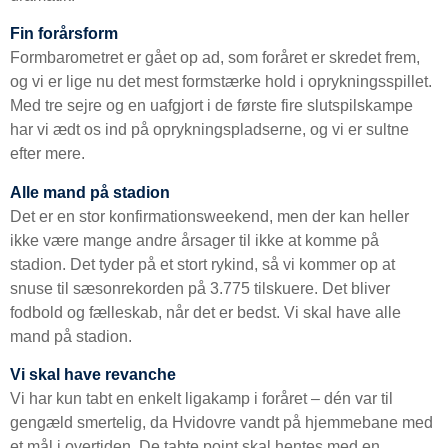
Fin forårsform
Formbarometret er gået op ad, som foråret er skredet frem,
og vi er lige nu det mest formstærke hold i oprykningsspillet.
Med tre sejre og en uafgjort i de første fire slutspilskampe
har vi ædt os ind på oprykningspladserne, og vi er sultne
efter mere.
Alle mand på stadion
Det er en stor konfirmationsweekend, men der kan heller
ikke være mange andre årsager til ikke at komme på
stadion. Det tyder på et stort rykind, så vi kommer op at
snuse til sæsonrekorden på 3.775 tilskuere. Det bliver
fodbold og fælleskab, når det er bedst. Vi skal have alle
mand på stadion.
Vi skal have revanche
Vi har kun tabt en enkelt ligakamp i foråret – dén var til
gengæld smertelig, da Hvidovre vandt på hjemmebane med
et mål i overtiden. De tabte point skal hentes med en