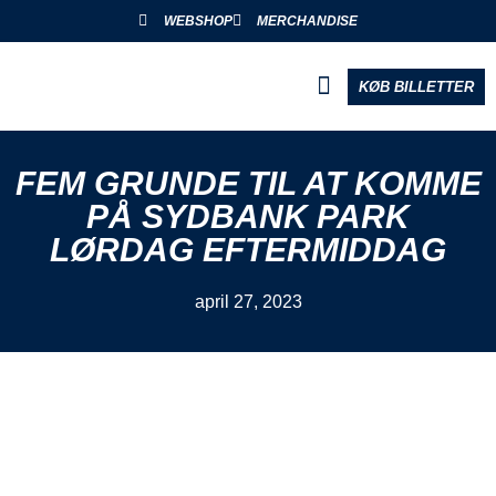
WEBSHOP
MERCHANDISE
KØB BILLETTER
BLIV PARTNER
FEM GRUNDE TIL AT KOMME
PÅ SYDBANK PARK
LØRDAG EFTERMIDDAG
april 27, 2023