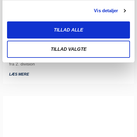
Vis detaljer
TILLAD ALLE
THISTED FC VENTER I 2. RUNDE AF
BETANO POKALEN
6. AUGUST 2026
TILLAD VALGTE
Vi træder ind i 2. runde af Betano Pokalen, hvor Thisted FC
fra 2. division
LÆS MERE