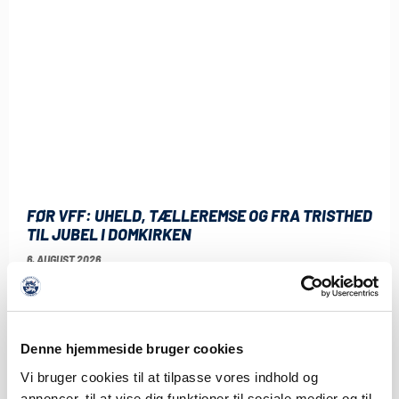
FØR VFF: UHELD, TÆLLEREMSE OG FRA TRISTHED
TIL JUBEL I DOMKIRKEN
6. AUGUST 2026
Fredag aften klokken 19.00 venter endnu et 3F Superliga-
slag, når Viborg FF gæster Sydbank Park.
LÆS MERE
Denne hjemmeside bruger cookies
Vi bruger cookies til at tilpasse vores indhold og
annoncer, til at vise dig funktioner til sociale medier og til