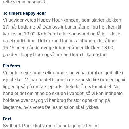
rette stemningsmusik.
To timers Happy Hour
Vi udvider vores Happy Hour-koncept, som starter klokken
17, når boderne på Danfoss-tribunen åbner, og helt frem til
kampstart 19.00. Køb én øl eller sodavand og få to – det er
da et godt tilbud. Det er kun Danfoss-tribunen, der åbner
16.45, men når de øvrige tribuner åbner klokken 18.00,
gælder Happy Hour også her helt frem til kampstart.
Fin form
Vi jagter sejre runde efter runde, og vi har ramt en god rille i
øjeblikket. Vi har hentet ti point i de seneste fire runder, og vi
ligger også på en førsteplads i hele forårets formtabel. Nu
handler det om at holde skruen i vandet, så vi kan indhente
holdene over os, og vi har brug for stor opbakning på
lægterne, hvis vores fælles mission skal lykkes.
Fort
Sydbank Park skal være et uindtageligt sted for