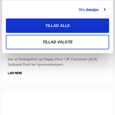
Vis detaljer
TILLAD ALLE
HAPPY HOUR OG MUSIKBINGO I ABSALONS HULE I
TILLAD VALGTE
3F FANZONEN
5. AUGUST 2026
Der er fredagsfest og Happy Hour i 3F Fanzonen på AL
Sydbank Park før hjemmekampen
LÆS MERE