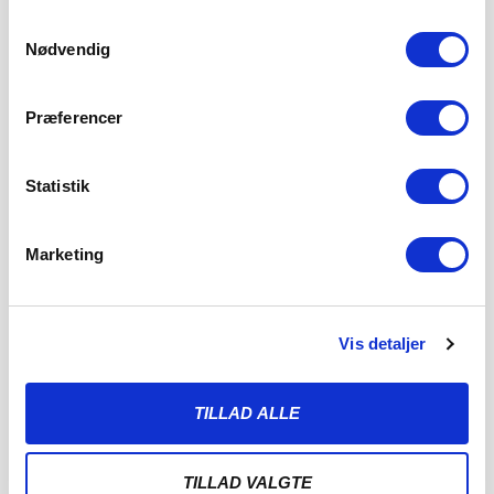
Samtykkevalg
Nødvendig
Præferencer
Statistik
FATAH EFTER STÆRKT POINT
Marketing
7. AUGUST 2026
Stolthed! Det er det, der fylder for cheftræner Fatah
Abdirahman efter sæsonens første point. Det
Vis detaljer
LÆS MERE
TILLAD ALLE
TILLAD VALGTE