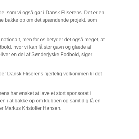
de, som vi også gør i Dansk Fliserens. Det er en
gerne bakke op om det spændende projekt, som
nationalt, men for os betyder det også meget, at
dbold, hvor vi kan få stor gavn og glæde af
bliver en del af Sønderjyske Fodbold, siger
er Dansk Fliserens hjertelig velkommen til det
ens har ønsket at lave et stort sponsorat i
en i at bakke op om klubben og samtidig få en
ger Markus Kristoffer Hansen.