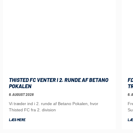
THISTED FC VENTER I 2. RUNDE AF BETANO
F
POKALEN
TR
6. AUGUST 2026
6. 
Vi træder ind i 2. runde af Betano Pokalen, hvor
Fr
Thisted FC fra 2. division
Su
LÆS MERE
LÆ