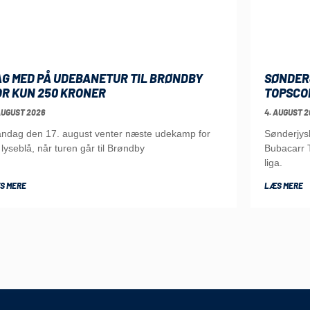
AG MED PÅ UDEBANETUR TIL BRØNDBY
SØNDER
OR KUN 250 KRONER
TOPSCO
AUGUST 2026
4. AUGUST 2
ndag den 17. august venter næste udekamp for
Sønderjys
 lyseblå, når turen går til Brøndby
Bubacarr T
liga.
S MERE
LÆS MERE