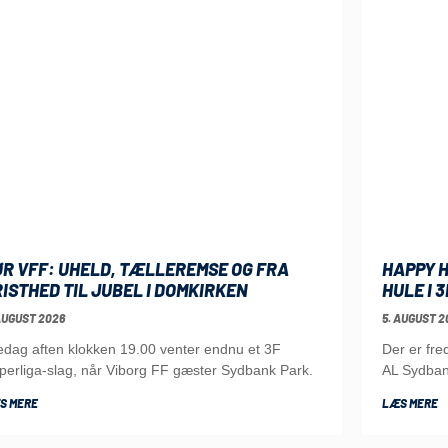
ØR VFF: UHELD, TÆLLEREMSE OG FRA
HAPPY H
ISTHED TIL JUBEL I DOMKIRKEN
HULE I 
AUGUST 2026
5. AUGUST 2
edag aften klokken 19.00 venter endnu et 3F
Der er fr
perliga-slag, når Viborg FF gæster Sydbank Park.
AL Sydba
S MERE
LÆS MERE