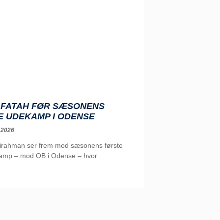
: FATAH FØR SÆSONENS
E UDEKAMP I ODENSE
 2026
irahman ser frem mod sæsonens første
mp – mod OB i Odense – hvor