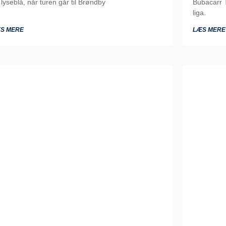
 lyseblå, når turen går til Brøndby
Bubacarr T
liga.
S MERE
LÆS MERE