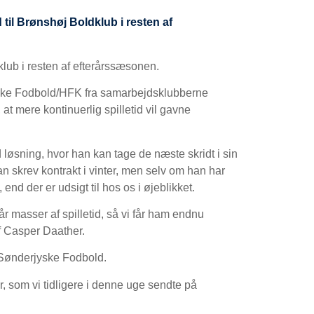
til Brønshøj Boldklub i resten af
klub i resten af efterårssæsonen.
jyske Fodbold/HFK fra samarbejdsklubberne
 mere kontinuerlig spilletid vil gavne
 løsning, hvor han kan tage de næste skridt i sin
n skrev kontrakt i vinter, men selv om han har
, end der er udsigt til hos os i øjeblikket.
r masser af spilletid, så vi får ham endnu
ef Casper Daather.
r Sønderjyske Fodbold.
 som vi tidligere i denne uge sendte på