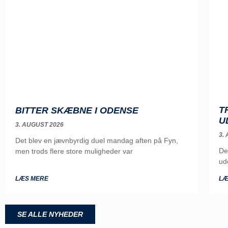
T
BITTER SKÆBNE I ODENSE
U
3. AUGUST 2026
3.
Det blev en jævnbyrdig duel mandag aften på Fyn,
De
men trods flere store muligheder var
ud
LÆS MERE
LÆ
SE ALLE NYHEDER