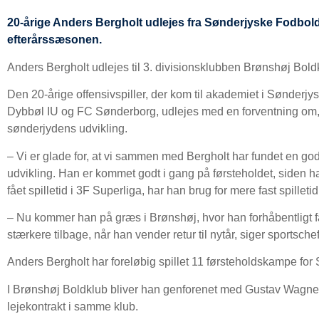
20-årige Anders Bergholt udlejes fra Sønderjyske Fodbold 
efterårssæsonen.
Anders Bergholt udlejes til 3. divisionsklubben Brønshøj Bold
Den 20-årige offensivspiller, der kom til akademiet i Sønder
Dybbøl IU og FC Sønderborg, udlejes med en forventning om, at
sønderjydens udvikling.
– Vi er glade for, at vi sammen med Bergholt har fundet en god
udvikling. Han er kommet godt i gang på førsteholdet, siden ha
fået spilletid i 3F Superliga, har han brug for mere fast spilletid
– Nu kommer han på græs i Brønshøj, hvor han forhåbentligt få
stærkere tilbage, når han vender retur til nytår, siger sportsch
Anders Bergholt har foreløbig spillet 11 førsteholdskampe fo
I Brønshøj Boldklub bliver han genforenet med Gustav Wagner,
lejekontrakt i samme klub.