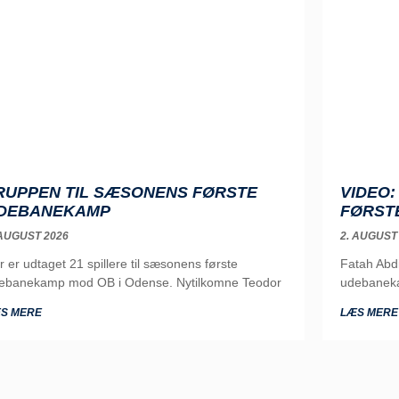
RUPPEN TIL SÆSONENS FØRSTE
VIDEO
DEBANEKAMP
FØRST
 AUGUST 2026
2. AUGUST
r er udtaget 21 spillere til sæsonens første
Fatah Abd
ebanekamp mod OB i Odense. Nytilkomne Teodor
udebaneka
S MERE
LÆS MERE