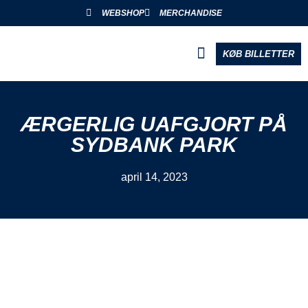
WEBSHOP
MERCHANDISE
KØB BILLETTER
BLIV PARTNER
ÆRGERLIG UAFGJORT PÅ
SYDBANK PARK
april 14, 2023