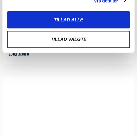
Vis detaljer
SØNDERJYSKE FODBOLD SÆLGER
MAGNUS JENSEN TIL FCM
TILLAD ALLE
8. AUGUST 2026
Sønderjyske Fodbold har med omgående virkning solgt
TILLAD VALGTE
Magnus Jensen til FC Midtjylland. Magnus Jensen har
LÆS MERE