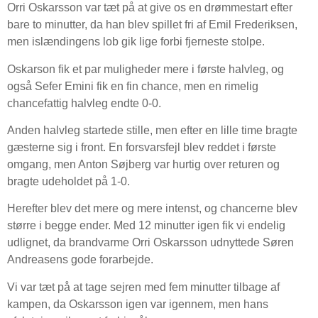
Orri Oskarsson var tæt på at give os en drømmestart efter
bare to minutter, da han blev spillet fri af Emil Frederiksen,
men islændingens lob gik lige forbi fjerneste stolpe.
Oskarson fik et par muligheder mere i første halvleg, og
også Sefer Emini fik en fin chance, men en rimelig
chancefattig halvleg endte 0-0.
Anden halvleg startede stille, men efter en lille time bragte
gæsterne sig i front. En forsvarsfejl blev reddet i første
omgang, men Anton Søjberg var hurtig over returen og
bragte udeholdet på 1-0.
Herefter blev det mere og mere intenst, og chancerne blev
større i begge ender. Med 12 minutter igen fik vi endelig
udlignet, da brandvarme Orri Oskarsson udnyttede Søren
Andreasens gode forarbejde.
Vi var tæt på at tage sejren med fem minutter tilbage af
kampen, da Oskarsson igen var igennem, men hans