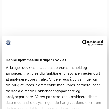
Denne hjemmeside bruger cookies
Vi bruger cookies til at tilpasse vores indhold og
annoncer, til at vise dig funktioner til sociale medier og til
at analysere vores trafik. Vi deler også oplysninger om
din brug af vores hjemmeside med vores partnere inden
SØNDERJYSKE FODBOLD SÆLGER
for sociale medier, annonceringspartnere og
MAGNUS JENSEN TIL FCM
analysepartnere. Vores partnere kan kombinere disse
8. AUGUST 2026
data med andre oplysninger, du har givet dem, eller som
Sønderjyske Fodbold har med omgående virkning solgt
de har indsamlet fra din brug af deres tjenester.