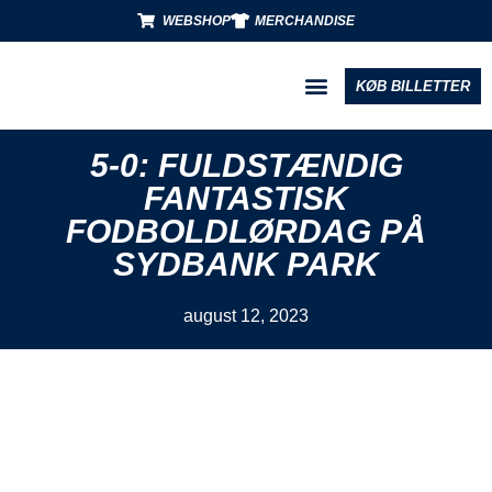
WEBSHOP
MERCHANDISE
KØB BILLETTER
BLIV PARTNER
5-0: FULDSTÆNDIG
FANTASTISK
FODBOLDLØRDAG PÅ
SYDBANK PARK
august 12, 2023