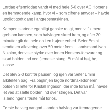
Lørdag eftermiddag vandt vi med hele 5-0 over AC Horsens i
en fremragende kamp, hvor vi – som cifrene antyder – havde
utroligt godt gang i angrebsmaskinen.
Kampen startede egentligt ganske roligt, men vi fik mere
greb om kampen, som halvlegen skred frem, og efter 20
minutter gik det hele op i en højere enhed. Sefer Emini
sendte en aflevering over 50 meter frem til landsmand Ivan
Nikolov, der viste styrke over for en Horsens-forsvarer og
skød bolden ind ved fjerneste stang. Et mål af høj, høj
klasse.
Det blev 2-0 kort før pausen, og igen var Sefer Emini
arkitekten bag. Fra baglinjen lagde nordmakedoneren
bolden til rette for Kristall Ingason, der inde foran mål havde
let ved at sætte bolden ind over stregen. Det var
islændingens første mål for os.
Første halvleg var god – anden halvleg var fremragende.