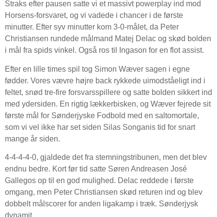
Straks efter pausen satte vi et massivt powerplay ind mod
Horsens-forsvaret, og vi vadede i chancer i de første
minutter. Efter syv minutter kom 3-0-målet, da Peter
Christiansen rundede målmand Matej Delac og skød bolden
i mål fra spids vinkel. Også ros til Ingason for en flot assist.
Efter en lille times spil tog Simon Wæver sagen i egne
fødder. Vores vævre højre back rykkede uimodståeligt ind i
feltet, snød tre-fire forsvarsspillere og satte bolden sikkert ind
med ydersiden. En rigtig lækkerbisken, og Wæver fejrede sit
første mål for Sønderjyske Fodbold med en saltomortale,
som vi vel ikke har set siden Silas Songanis tid for snart
mange år siden.
4-4-4-4-0, gjaldede det fra stemningstribunen, men det blev
endnu bedre. Kort før tid satte Søren Andreasen José
Gallegos op til en god mulighed. Delac reddede i første
omgang, men Peter Christiansen skød returen ind og blev
dobbelt målscorer for anden ligakamp i træk. Sønderjysk
dynamit.