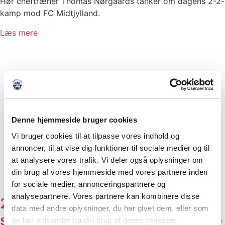
Hør cheftræner Thomas Nørgaards tanker om dagens 2-2-
kamp mod FC Midtjylland.
Læs mere
Denne hjemmeside bruger cookies
Vi bruger cookies til at tilpasse vores indhold og
annoncer, til at vise dig funktioner til sociale medier og til
at analysere vores trafik. Vi deler også oplysninger om
din brug af vores hjemmeside med vores partnere inden
for sociale medier, annonceringspartnere og
analysepartnere. Vores partnere kan kombinere disse
2-2 mod FC Midtjylland i
data med andre oplysninger, du har givet dem, eller som
sommerens første træningskamp
de har indsamlet fra din brug af deres tjenester.