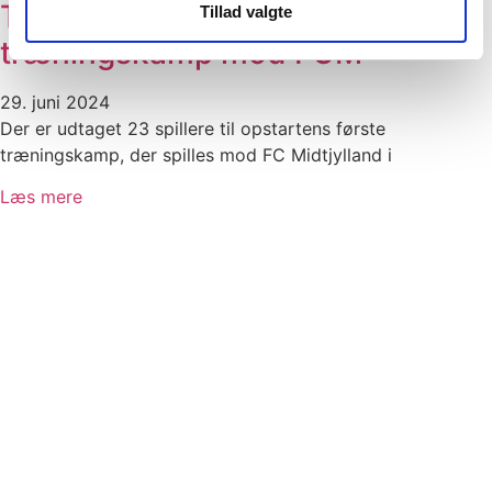
Truppen til opstartens første
Tillad valgte
træningskamp mod FCM
29. juni 2024
Der er udtaget 23 spillere til opstartens første
træningskamp, der spilles mod FC Midtjylland i
Læs mere