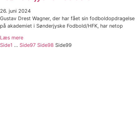
26. juni 2024
Gustav Drest Wagner, der har fået sin fodboldopdragelse
på akademiet i Sønderjyske Fodbold/HFK, har netop
Læs mere
Side
1
…
Side
97
Side
98
Side
99