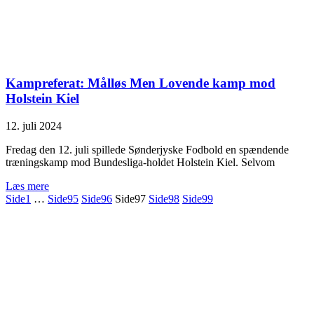
Kampreferat: Målløs Men Lovende kamp mod
Holstein Kiel
12. juli 2024
Fredag den 12. juli spillede Sønderjyske Fodbold en spændende
træningskamp mod Bundesliga-holdet Holstein Kiel. Selvom
Læs mere
Side
1
…
Side
95
Side
96
Side
97
Side
98
Side
99