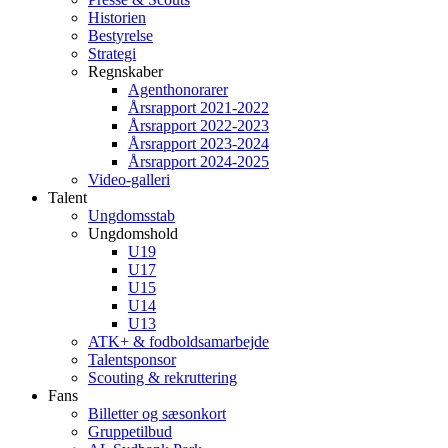
Historien
Bestyrelse
Strategi
Regnskaber
Agenthonorarer
Årsrapport 2021-2022
Årsrapport 2022-2023
Årsrapport 2023-2024
Årsrapport 2024-2025
Video-galleri
Talent
Ungdomsstab
Ungdomshold
U19
U17
U15
U14
U13
ATK+ & fodboldsamarbejde
Talentsponsor
Scouting & rekruttering
Fans
Billetter og sæsonkort
Gruppetilbud