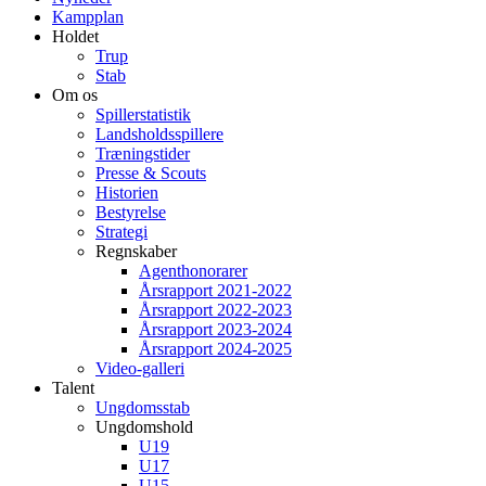
Kampplan
Holdet
Trup
Stab
Om os
Spillerstatistik
Landsholdsspillere
Træningstider
Presse & Scouts
Historien
Bestyrelse
Strategi
Regnskaber
Agenthonorarer
Årsrapport 2021-2022
Årsrapport 2022-2023
Årsrapport 2023-2024
Årsrapport 2024-2025
Video-galleri
Talent
Ungdomsstab
Ungdomshold
U19
U17
U15