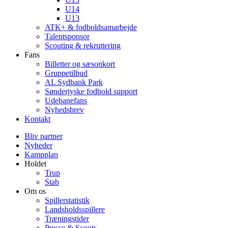
U14
U13
ATK+ & fodboldsamarbejde
Talentsponsor
Scouting & rekruttering
Fans
Billetter og sæsonkort
Gruppetilbud
AL Sydbank Park
Sønderjyske fodbold support
Udebanefans
Nyhedsbrev
Kontakt
Bliv partner
Nyheder
Kampplan
Holdet
Trup
Stab
Om os
Spillerstatistik
Landsholdsspillere
Træningstider
Presse & Scouts