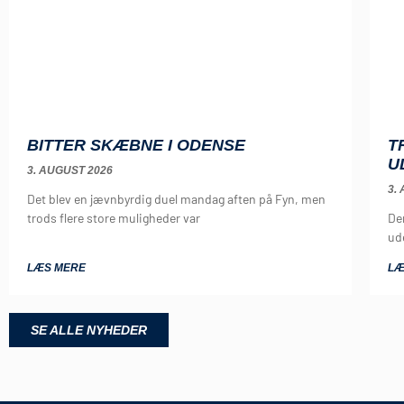
T
BITTER SKÆBNE I ODENSE
U
3. AUGUST 2026
3.
Det blev en jævnbyrdig duel mandag aften på Fyn, men
Der
trods flere store muligheder var
ud
LÆS MERE
LÆ
SE ALLE NYHEDER