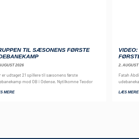
RUPPEN TIL SÆSONENS FØRSTE
VIDEO
DEBANEKAMP
FØRST
 AUGUST 2026
2. AUGUST
 er udtaget 21 spillere til sæsonens første
Fatah Abd
ebanekamp mod OB i Odense. Nytilkomne Teodor
udebaneka
S MERE
LÆS MERE