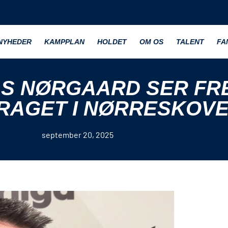
NYHEDER
KAMPPLAN
HOLDET
OM OS
TALENT
FA
AS NØRGAARD SER FR
RAGET I NØRRESKOV
september 20, 2025