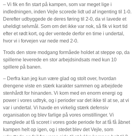
– Vi fik en fin start på kampen, som var meget lige i
indledningen, inden Vejle scorede lidt ud af ingenting til 1-0.
Derefter udbyggede de deres føring til 2-0, da vi lavede et
uheldigt selvmål. Som om det ikke var nok, så fik vi kort tid
efter et rødt kort, og der ventede derfor en time i undertal,
hvor vi i forvejen var nede med 2-0.
Trods den store modgang formåede holdet at steppe op, da
spillerne leverede en stor arbejdsindsats med kun 10
spillere på banen.
– Derfra kan jeg kun være glad og stolt over, hvordan
drengene viste en stærk karakter sammen og arbejdede
stenhårdt for hinanden. Vi kom med en enorm energi og
power i vores udtryk, og i perioder var det ikke til at se, at vi
var i undertal. Vi havde en virkelig stærk defensiv
organisation og blev farlige på vores omstillinger. Vi
manglede at få scoret i vores gode periode for at få få åbnet
kampen helt op igen, og i stedet blev det Vejle, som