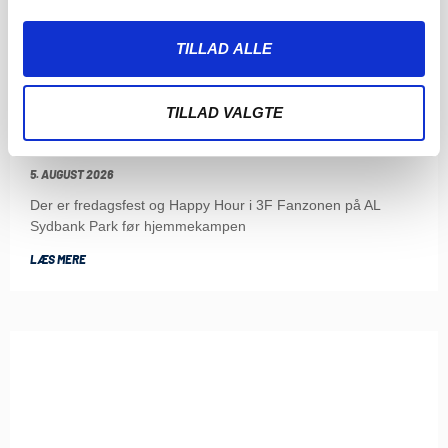
TILLAD ALLE
TILLAD VALGTE
HAPPY HOUR OG MUSIKBINGO I ABSALONS HULE I
3F FANZONEN
5. AUGUST 2026
Der er fredagsfest og Happy Hour i 3F Fanzonen på AL
Sydbank Park før hjemmekampen
LÆS MERE