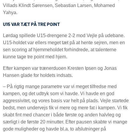
Villads Klindt Sørensen, Sebastian Larsen, Mohamed
Yahya.
U15 VAR TÆT PÅ TRE POINT
Lørdag spillede U15-drengene 2-2 mod Vejle på udebane.
U15-holdet var ellers meget tæt på at hente sejren, men en
sen scoring af hjemmeholdet forhindrede, at talenterne
kunne tage tre point med hjem.
Efter kampen var trænerduoen Kresten Ipsen og Jonas
Hansen glade for holdets indsats.
– På rigtig mange parametre var vi meget tilfredse med
kampen, og det udtryk som vi havde. Vi havde en god
aggressivitet, og vores basis var helt på plads. Vejle startede
bedst, men undervejs fik vi mere og mere fat i kampen. Vi fik
skabt fint med chancer i både første og anden halvleg og
særligt i de første 20 minutter. Efter pausen skabte vi mange
gode muligheder og havde bl.a. to afslutninger på