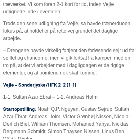
træværket. Vi kom foran 2-1 kort før tid, inden Vejle
udlignede inde i overtiden.
Trods den sene udligning fra Vejle, så havde trænerduoen
fokus på, at holdet er på rette vej grundet det daglige
arbejde.
– Drengene havde virkelig fortjent den forløsende sejr ud fra
spillet og chancerne, men vi gik fortsat fra kampen med en
tro på, at det vi arbejder med i dagligdagen er de rigtige
elementer, og at pointene nok skal komme.
Vejle – Sønderjyske/HFK 2-2 (1-1)
1-1, Sultan Azar Ebrat – 1-2, Andreas Holm.
Startopstilling:
Noah Q.P. Nguyen, Gustav Sejrup, Sultan
Azar Ebrat, Andreas Holm, Victor Grønhøj Nissen, Nicolai
Derlich Biel, William Thomsen, Mohamed Yahya, Nicklas
Bergmann Schmidt, Simon Thaysen Nissen, Linus Ben
Würtz Thieler.