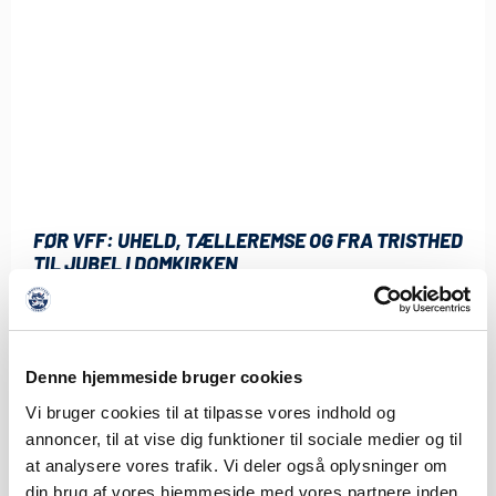
FØR VFF: UHELD, TÆLLEREMSE OG FRA TRISTHED
TIL JUBEL I DOMKIRKEN
6. AUGUST 2026
Fredag aften klokken 19.00 venter endnu et 3F Superliga-
slag, når Viborg FF gæster Sydbank Park.
Denne hjemmeside bruger cookies
LÆS MERE
Vi bruger cookies til at tilpasse vores indhold og
annoncer, til at vise dig funktioner til sociale medier og til
at analysere vores trafik. Vi deler også oplysninger om
din brug af vores hjemmeside med vores partnere inden