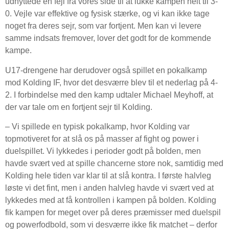
udnyttede en fejl fra vores side til at lukke kampen helt til 3-
0. Vejle var effektive og fysisk stærke, og vi kan ikke tage
noget fra deres sejr, som var fortjent. Men kan vi levere
samme indsats fremover, lover det godt for de kommende
kampe.
U17-drengene har derudover også spillet en pokalkamp
mod Kolding IF, hvor det desværre blev til et nederlag på 4-
2. I forbindelse med den kamp udtaler Michael Meyhoff, at
der var tale om en fortjent sejr til Kolding.
– Vi spillede en typisk pokalkamp, hvor Kolding var
topmotiveret for at slå os på masser af fight og power i
duelspillet. Vi lykkedes i perioder godt på bolden, men
havde svært ved at spille chancerne store nok, samtidig med
Kolding hele tiden var klar til at slå kontra. I første halvleg
løste vi det fint, men i anden halvleg havde vi svært ved at
lykkedes med at få kontrollen i kampen på bolden. Kolding
fik kampen for meget over på deres præmisser med duelspil
og powerfodbold, som vi desværre ikke fik matchet – derfor