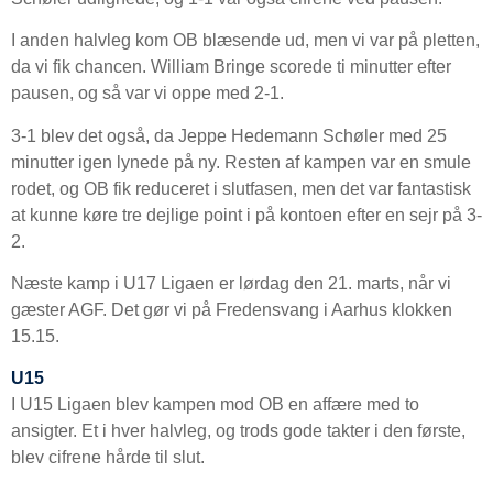
I anden halvleg kom OB blæsende ud, men vi var på pletten,
da vi fik chancen. William Bringe scorede ti minutter efter
pausen, og så var vi oppe med 2-1.
3-1 blev det også, da Jeppe Hedemann Schøler med 25
minutter igen lynede på ny. Resten af kampen var en smule
rodet, og OB fik reduceret i slutfasen, men det var fantastisk
at kunne køre tre dejlige point i på kontoen efter en sejr på 3-
2.
Næste kamp i U17 Ligaen er lørdag den 21. marts, når vi
gæster AGF. Det gør vi på Fredensvang i Aarhus klokken
15.15.
U15
I U15 Ligaen blev kampen mod OB en affære med to
ansigter. Et i hver halvleg, og trods gode takter i den første,
blev cifrene hårde til slut.