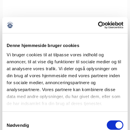
Denne hjemmeside bruger cookies
SØNDERJYSKE FODBOLD HENTER
Vi bruger cookies til at tilpasse vores indhold og
ISLANDSK LANDSHOLDSSPILLER TIL
annoncer, til at vise dig funktioner til sociale medier og til
MIDTERFORSVARET
at analysere vores trafik. Vi deler også oplysninger om
8. AUGUST 2026
din brug af vores hjemmeside med vores partnere inden
Sønderjyske Fodbold styrker det centrale forsvar med
for sociale medier, annonceringspartnere og
tilgangen af den islandske landsholdsspiller Brynjar Ingi
analysepartnere. Vores partnere kan kombinere disse
Bjarnason,
data med andre oplysninger, du har givet dem, eller som
de har indsamlet fra din brug af deres tjenester.
LÆS MERE
Samtykkevalg
Nødvendig