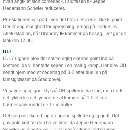
hvad angik et stort comeback. I slutfasen fik Jeppe
Hedemann Schøler reduceret.
Præstationen var god, men det blev desværre ikke til point.
Der er dog mulighed for oprejsning lørdag på Haderslev
Atletikstadion, når Brøndby IF kommer på besøg. Det gør de
klokken 12.30.
U17
I U17 Ligaen blev der sat tre rigtig skønne point ind på
kontoen, da vi hentede sejren i en målrig kamp. Her blev OB
sendt hjem med et nederlag på 3-2 efter duellen på
kunstgræsset på Stadionvej.
Vi havde rigtig godt styr på OB-spillerne fra start, men trods
det lykkedes det fynboerne at komme på 1-0 efter et
hjørnespark rundet de 17 minutter.
Det slog os ikke ud, og drengene spillede rigtig godt. Det
gav pote kort før den halve time, da Jeppe Hedemann
Schøler udlignede, og 1-1 var også cifrene ved pausen.