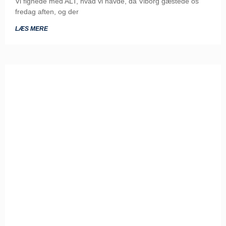
Vi fighede med ALT, hvad vi havde, da Viborg gæstede os
fredag aften, og der
LÆS MERE