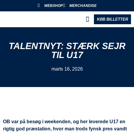
WEBSHOP
MERCHANDISE
KØB BILLETTER
BLIV PARTNER
TALENTNYT: STÆRK SEJR
TIL U17
marts 16, 2026
OB var på besøg i weekenden, og her leverede U17 en
rigtig god præstation, hvor man trods fynsk pres vandt