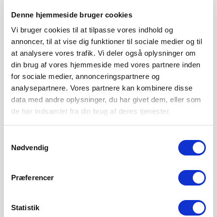
Denne hjemmeside bruger cookies
Vi bruger cookies til at tilpasse vores indhold og
annoncer, til at vise dig funktioner til sociale medier og til
at analysere vores trafik. Vi deler også oplysninger om
din brug af vores hjemmeside med vores partnere inden
for sociale medier, annonceringspartnere og
analysepartnere. Vores partnere kan kombinere disse
data med andre oplysninger, du har givet dem, eller som
de har indsamlet fra din brug af deres tjenester.
Samtykkevalg
SØNDERJYSKE FODBOLD SÆLGER
Nødvendig
MAGNUS JENSEN TIL FCM
8. AUGUST 2026
Præferencer
Sønderjyske Fodbold har med omgående virkning solgt Magnus
Jensen til FC Midtjylland. Magnus Jensen har
LÆS MERE
Statistik