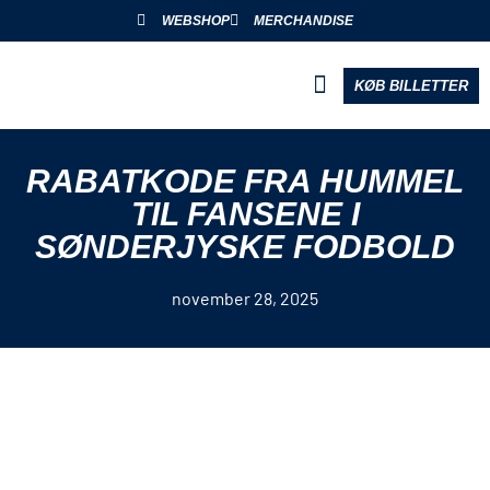
WEBSHOP
MERCHANDISE
KØB BILLETTER
BLIV PARTNER
RABATKODE FRA HUMMEL
TIL FANSENE I
SØNDERJYSKE FODBOLD
november 28, 2025