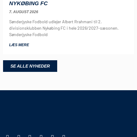
NYKØBING FC
7. AUGUST 2026
Sønderjyske Fodbold udlejer Albert Rrahmani til 2.
divisionsklubben Nykøbing FC i hele 2026/2027-sæsonen.
Sønderjyske Fodbold
LÆS MERE
SE ALLE NYHEDER