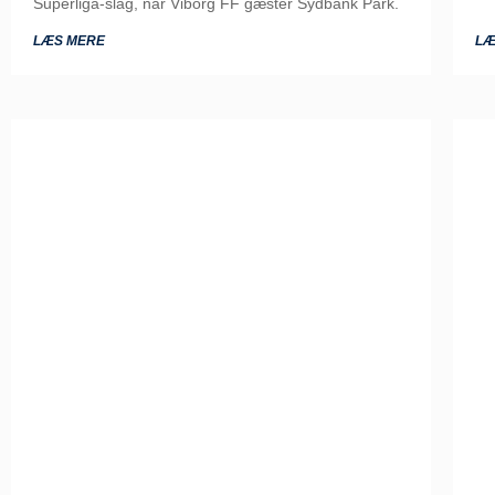
Superliga-slag, når Viborg FF gæster Sydbank Park.
LÆS MERE
LÆ