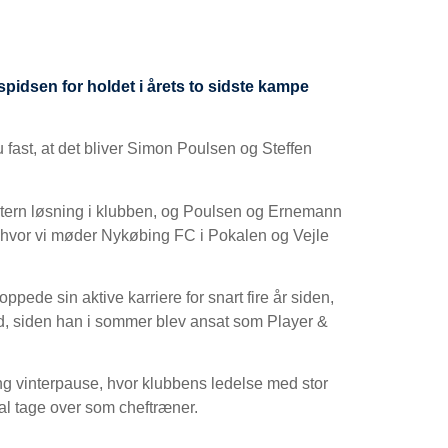
pidsen for holdet i årets to sidste kampe
u fast, at det bliver Simon Poulsen og Steffen
.
 intern løsning i klubben, og Poulsen og Ernemann
, hvor vi møder Nykøbing FC i Pokalen og Vejle
pede sin aktive karriere for snart fire år siden,
d, siden han i sommer blev ansat som Player &
ang vinterpause, hvor klubbens ledelse med stor
kal tage over som cheftræner.