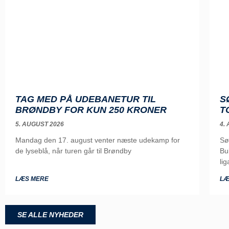
TAG MED PÅ UDEBANETUR TIL
S
BRØNDBY FOR KUN 250 KRONER
T
5. AUGUST 2026
4.
Mandag den 17. august venter næste udekamp for
Sø
de lyseblå, når turen går til Brøndby
Bu
lig
LÆS MERE
LÆ
SE ALLE NYHEDER