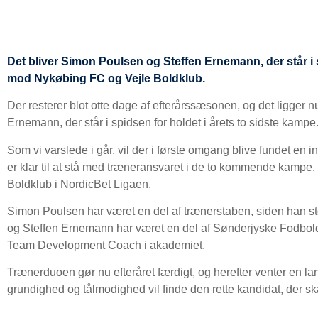
Det bliver Simon Poulsen og Steffen Ernemann, der står i s
mod Nykøbing FC og Vejle Boldklub.
Der resterer blot otte dage af efterårssæsonen, og det ligger n
Ernemann, der står i spidsen for holdet i årets to sidste kampe
Som vi varslede i går, vil der i første omgang blive fundet en
er klar til at stå med træneransvaret i de to kommende kampe
Boldklub i NordicBet Ligaen.
Simon Poulsen har været en del af trænerstaben, siden han stop
og Steffen Ernemann har været en del af Sønderjyske Fodbol
Team Development Coach i akademiet.
Trænerduoen gør nu efteråret færdigt, og herefter venter en l
grundighed og tålmodighed vil finde den rette kandidat, der s