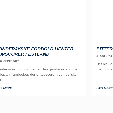
ØNDERJYSKE FODBOLD HENTER
BITTER
OPSCORER I ESTLAND
3. AUGUST
 AUGUST 2026
Det blev 
nderjyske Fodbold henter den gambiske angriber
men trods 
bacarr Tambedou, der er topscorer i den estiske
a.
S MERE
LÆS MERE