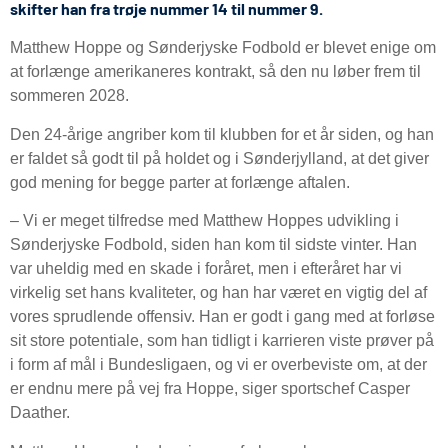
skifter han fra trøje nummer 14 til nummer 9.
Matthew Hoppe og Sønderjyske Fodbold er blevet enige om
at forlænge amerikaneres kontrakt, så den nu løber frem til
sommeren 2028.
Den 24-årige angriber kom til klubben for et år siden, og han
er faldet så godt til på holdet og i Sønderjylland, at det giver
god mening for begge parter at forlænge aftalen.
– Vi er meget tilfredse med Matthew Hoppes udvikling i
Sønderjyske Fodbold, siden han kom til sidste vinter. Han
var uheldig med en skade i foråret, men i efteråret har vi
virkelig set hans kvaliteter, og han har været en vigtig del af
vores sprudlende offensiv. Han er godt i gang med at forløse
sit store potentiale, som han tidligt i karrieren viste prøver på
i form af mål i Bundesligaen, og vi er overbeviste om, at der
er endnu mere på vej fra Hoppe, siger sportschef Casper
Daather.