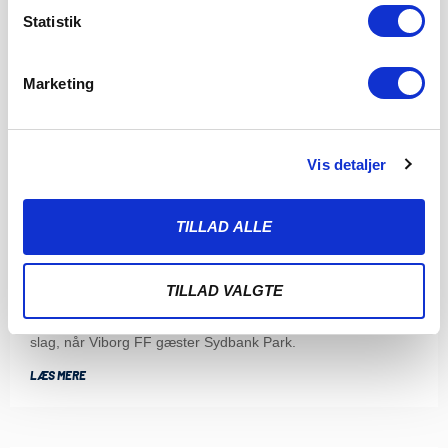
Statistik
Marketing
Vis detaljer
TILLAD ALLE
FØR VFF: UHELD, TÆLLEREMSE OG FRA TRISTHED
TIL JUBEL I DOMKIRKEN
TILLAD VALGTE
6. AUGUST 2026
Fredag aften klokken 19.00 venter endnu et 3F Superliga-
slag, når Viborg FF gæster Sydbank Park.
LÆS MERE