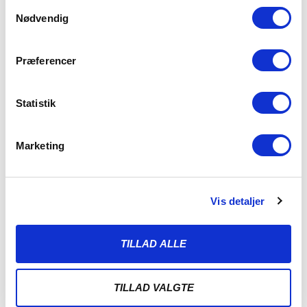
Samtykkevalg
Nødvendig
Præferencer
Statistik
Marketing
VIDEO: FATAH FØR SÆSONENS FØRSTE
UDEKAMP I ODENSE
Vis detaljer
2. AUGUST 2026
Fatah Abdirahman ser frem mod sæsonens første
udebanekamp – mod OB i Odense – hvor
TILLAD ALLE
LÆS MERE
TILLAD VALGTE