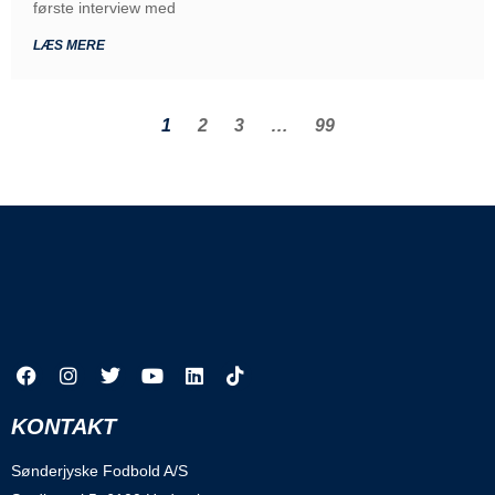
første interview med
LÆS MERE
1
2
3
…
99
KONTAKT
Sønderjyske Fodbold A/S