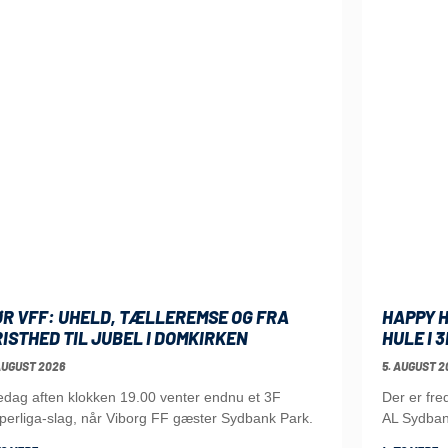
ØR VFF: UHELD, TÆLLEREMSE OG FRA
HAPPY H
ISTHED TIL JUBEL I DOMKIRKEN
HULE I 
AUGUST 2026
5. AUGUST 2
edag aften klokken 19.00 venter endnu et 3F
Der er fr
perliga-slag, når Viborg FF gæster Sydbank Park.
AL Sydba