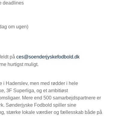
te deadlines
 dag om ugen)
feldt på
ces@soenderjyskefodbold.dk
ne hurtigst muligt.
 i Haderslev, men med rødder i hele
e, 3F Superliga, og et ambitiøst
omsligaer. Mere end 500 samarbejdspartnere er
rk. Sønderjyske Fodbold spiller sine
g, stærke lokale værdier og fællesskab både på