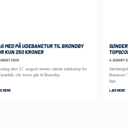
AG MED PÅ UDEBANETUR TIL BRØNDBY
SØNDER
OR KUN 250 KRONER
TOPSCO
AUGUST 2026
4. AUGUST 2
ndag den 17. august venter næste udekamp for
Sønderjys
 lyseblå, når turen går til Brøndby
Bubacarr T
liga.
S MERE
LÆS MERE