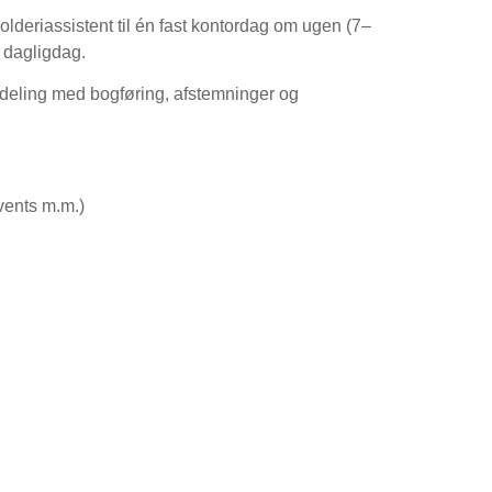
lderiassistent til én fast kontordag om ugen (7–
s dagligdag.
deling med bogføring, afstemninger og
events m.m.)