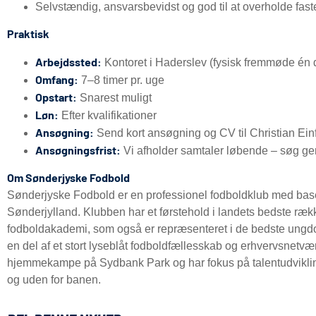
Selvstændig, ansvarsbevidst og god til at overholde fas
Praktisk
Arbejdssted:
Kontoret i Haderslev (fysisk fremmøde én
Omfang:
7–8 timer pr. uge
Opstart:
Snarest muligt
Løn:
Efter kvalifikationer
Ansøgning:
Send kort ansøgning og CV til Christian Ein
Ansøgningsfrist:
Vi afholder samtaler løbende – søg ger
Om Sønderjyske Fodbold
Sønderjyske Fodbold er en professionel fodboldklub med base
Sønderjylland. Klubben har et førstehold i landets bedste rækk
fodboldakademi, som også er repræsenteret i de bedste ungd
en del af et stort lyseblåt fodboldfællesskab og erhvervsnetvæ
hjemmekampe på Sydbank Park og har fokus på talentudviklin
og uden for banen.