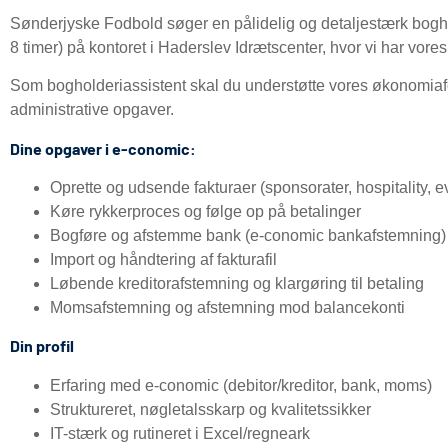
Sønderjyske Fodbold søger en pålidelig og detaljestærk bogho
8 timer) på kontoret i Haderslev Idrætscenter, hvor vi har vore
Som bogholderiassistent skal du understøtte vores økonomiaf
administrative opgaver.
Dine opgaver i e-conomic:
Oprette og udsende fakturaer (sponsorater, hospitality, 
Køre rykkerproces og følge op på betalinger
Bogføre og afstemme bank (e-conomic bankafstemning)
Import og håndtering af fakturafil
Løbende kreditorafstemning og klargøring til betaling
Momsafstemning og afstemning mod balancekonti
Din profil
Erfaring med e-conomic (debitor/kreditor, bank, moms)
Struktureret, nøgletalsskarp og kvalitetssikker
IT-stærk og rutineret i Excel/regneark