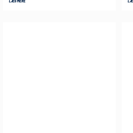
LÆS MERE
LÆ