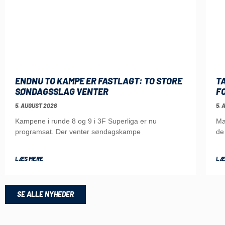
ENDNU TO KAMPE ER FASTLAGT: TO STORE
T
SØNDAGSSLAG VENTER
F
5. AUGUST 2026
5. 
Kampene i runde 8 og 9 i 3F Superliga er nu
Ma
programsat. Der venter søndagskampe
de
LÆS MERE
LÆ
SE ALLE NYHEDER