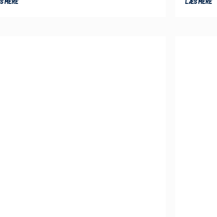
S MERE
LÆS MERE