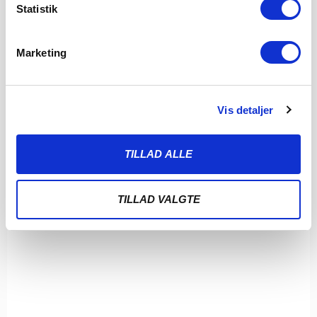
Statistik
FØR VFF: UHELD, TÆLLEREMSE OG FRA TRISTHED
TIL JUBEL I DOMKIRKEN
Marketing
6. AUGUST 2026
Fredag aften klokken 19.00 venter endnu et 3F Superliga-slag,
når Viborg FF gæster Sydbank Park.
Vis detaljer
LÆS MERE
TILLAD ALLE
TILLAD VALGTE