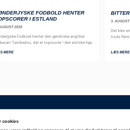
ØNDERJYSKE FODBOLD HENTER
BITTER
OPSCORER I ESTLAND
3. AUGUST
 AUGUST 2026
Det blev e
nderjyske Fodbold henter den gambiske angriber
trods flere
bacarr Tambedou, der er topscorer i den estiske liga.
S MERE
LÆS MERE
GENERELT
 cookies
Kontakt
A/S