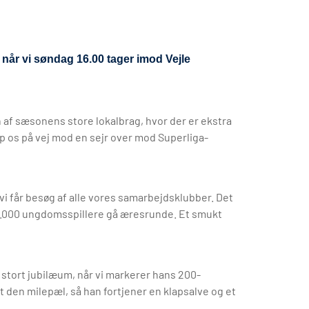
når vi søndag 16.00 tager imod Vejle
 af sæsonens store lokalbrag, hvor der er ekstra
p os på vej mod en sejr over mod Superliga-
i får besøg af alle vores samarbejdsklubber. Det
d 1.000 ungdomsspillere gå æresrunde. Et smukt
 stort jubilæum, når vi markerer hans 200-
t den milepæl, så han fortjener en klapsalve og et