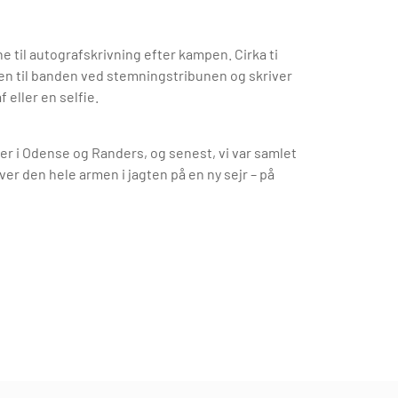
e til autografskrivning efter kampen. Cirka ti
 hen til banden ved stemningstribunen og skriver
 eller en selfie.
 i Odense og Randers, og senest, vi var samlet
ver den hele armen i jagten på en ny sejr – på