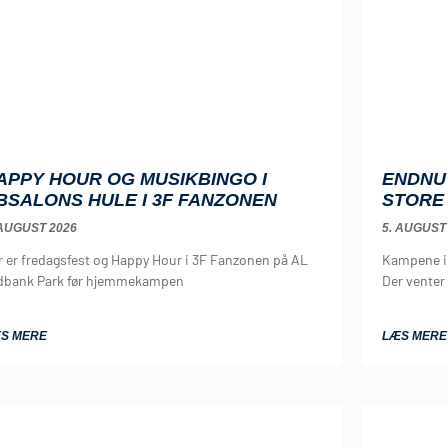
APPY HOUR OG MUSIKBINGO I
ENDNU 
BSALONS HULE I 3F FANZONEN
STORE
 AUGUST 2026
5. AUGUST
r er fredagsfest og Happy Hour i 3F Fanzonen på AL
Kampene i 
dbank Park før hjemmekampen
Der vente
S MERE
LÆS MERE