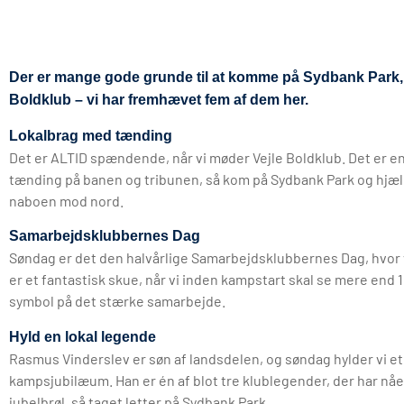
Der er mange gode grunde til at komme på Sydbank Park, 
Boldklub – vi har fremhævet fem af dem her.
Lokalbrag med tænding
Det er ALTID spændende, når vi møder Vejle Boldklub. Det er en
tænding på banen og tribunen, så kom på Sydbank Park og hjæl
naboen mod nord.
Samarbejdsklubbernes Dag
Søndag er det den halvårlige Samarbejdsklubbernes Dag, hvor v
er et fantastisk skue, når vi inden kampstart skal se mere en
symbol på det stærke samarbejde.
Hyld en lokal legende
Rasmus Vinderslev er søn af landsdelen, og søndag hylder vi et
kampsjubilæum. Han er én af blot tre klublegender, der har nåe
jubelbrøl, så taget letter på Sydbank Park.