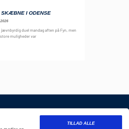
 SKÆBNE I ODENSE
 2026
n jævnbyrdig duel mandag aften på Fyn, men
 store muligheder var
INFORMATION
TILLAD ALLE
Billetter