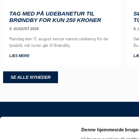
TAG MED PÅ UDEBANETUR TIL
S
BRØNDBY FOR KUN 250 KRONER
T
5. AUGUST 2026
4.
Mandag den 17. august venter næste udekamp for de
Sø
lyseblå, når turen går til Brøndby
Bu
LÆS MERE
LÆ
SE ALLE NYHEDER
KONTAKT
Denne hjemmeside bruger
Sønderjyske Fodbold 