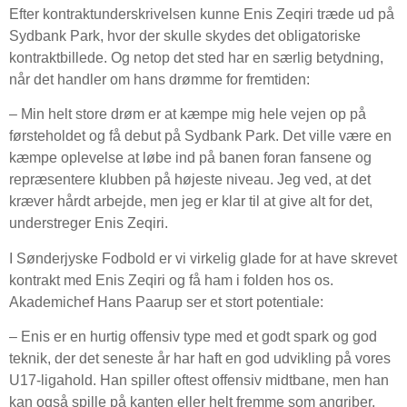
Efter kontraktunderskrivelsen kunne Enis Zeqiri træde ud på
Sydbank Park, hvor der skulle skydes det obligatoriske
kontraktbillede. Og netop det sted har en særlig betydning,
når det handler om hans drømme for fremtiden:
– Min helt store drøm er at kæmpe mig hele vejen op på
førsteholdet og få debut på Sydbank Park. Det ville være en
kæmpe oplevelse at løbe ind på banen foran fansene og
repræsentere klubben på højeste niveau. Jeg ved, at det
kræver hårdt arbejde, men jeg er klar til at give alt for det,
understreger Enis Zeqiri.
I Sønderjyske Fodbold er vi virkelig glade for at have skrevet
kontrakt med Enis Zeqiri og få ham i folden hos os.
Akademichef Hans Paarup ser et stort potentiale:
– Enis er en hurtig offensiv type med et godt spark og god
teknik, der det seneste år har haft en god udvikling på vores
U17-ligahold. Han spiller oftest offensiv midtbane, men han
kan også spille på kanten eller helt fremme som angriber,