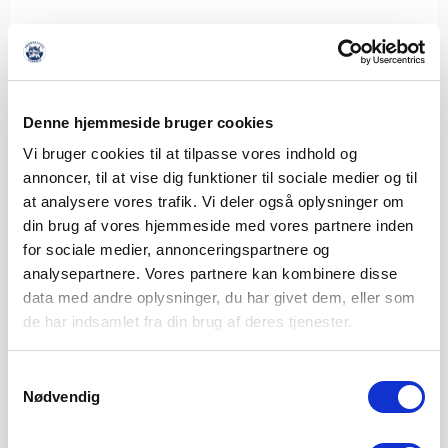
Denne hjemmeside bruger cookies
FØR VFF: UHELD, TÆLLEREMSE OG FRA TRISTHED
Vi bruger cookies til at tilpasse vores indhold og
TIL JUBEL I DOMKIRKEN
annoncer, til at vise dig funktioner til sociale medier og til
at analysere vores trafik. Vi deler også oplysninger om
6. AUGUST 2026
din brug af vores hjemmeside med vores partnere inden
Fredag aften klokken 19.00 venter endnu et 3F Superliga-
for sociale medier, annonceringspartnere og
slag, når Viborg FF gæster Sydbank Park.
analysepartnere. Vores partnere kan kombinere disse
LÆS MERE
data med andre oplysninger, du har givet dem, eller som
de har indsamlet fra din brug af deres tjenester.
Samtykkevalg
Nødvendig