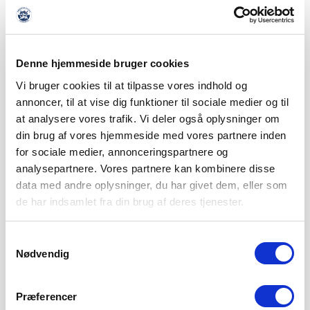
THISTED FC VENTER I 2. RUNDE AF
Denne hjemmeside bruger cookies
BETANO POKALEN
Vi bruger cookies til at tilpasse vores indhold og
6. AUGUST 2026
annoncer, til at vise dig funktioner til sociale medier og til
at analysere vores trafik. Vi deler også oplysninger om
Vi træder ind i 2. runde af Betano Pokalen, hvor Thisted FC
fra 2. division
din brug af vores hjemmeside med vores partnere inden
for sociale medier, annonceringspartnere og
LÆS MERE
analysepartnere. Vores partnere kan kombinere disse
data med andre oplysninger, du har givet dem, eller som
de har indsamlet fra din brug af deres tjenester.
Samtykkevalg
Nødvendig
Præferencer